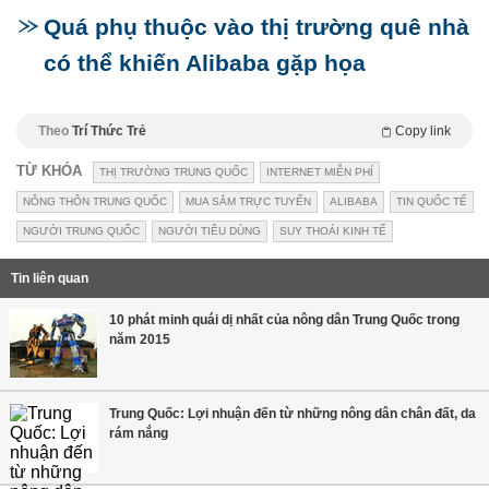
Quá phụ thuộc vào thị trường quê nhà
có thể khiến Alibaba gặp họa
Theo
Trí Thức Trẻ
Copy link
TỪ KHÓA
THỊ TRƯỜNG TRUNG QUỐC
INTERNET MIỄN PHÍ
NÔNG THÔN TRUNG QUỐC
MUA SẮM TRỰC TUYẾN
ALIBABA
TIN QUỐC TẾ
NGƯỜI TRUNG QUỐC
NGƯỜI TIÊU DÙNG
SUY THOÁI KINH TẾ
Tin liên quan
10 phát minh quái dị nhất của nông dân Trung Quốc trong
năm 2015
Trung Quốc: Lợi nhuận đến từ những nông dân chân đất, da
rám nắng