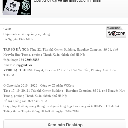
OpenAI lo ngại về mô hình của chính mình
GenK
Chịu trách nhiệm quản lý nội dung:
Bà Nguyễn Bích Minh
TRỤ SỞ HÀ NỘI:
Tầng 22, Tòa nhà Center Building, Hapulico Complex, Số 01, phố
Nguyễn Huy Tưởng, phường Thanh Xuân, thành phố Hà Nội
Điện thoại:
024 7309 5555
.
Email:
info@genk.vn
VPĐD TẠI TP.HCM:
Tầng 4, Tòa nhà 123, số 127 Võ Văn Tần, Phường Xuân Hòa,
TPHCM
© Copyright 2010 - 2026 - Công ty Cổ phần VCCorp
Tầng 17, 19, 20, 21 Toà nhà Center Building - Hapulico Complex, Số 01, phố Nguyễn Huy
Tưởng, phường Thanh Xuân, thành phố Hà Nội
Hỗ trợ quảng cáo:
02473007108
Giấy phép thiết lập trang thông tin điện tử tổng hợp trên mạng số 460/GP-TTĐT do Sở
Thông tin và Truyền thông Hà Nội cấp ngày 03/02/2016
Xem bản Desktop