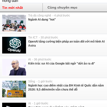
Cùng chuyên mục
Tin mới nhất
Trà đá công nghệ - 4 phút trước
Ngành AI đang "hot"
Tin ICT - 30 phút trước
OpenAI tăng cường biện pháp an toàn đối với mô hình AI
Astra
AI - 36 phút trước
Kiến trúc sư AI của Google bất ngờ "dứt áo ra đi"
Sống - 1 giờ trước
Ngành học cao điểm nhất của ĐH Kinh tế Quốc dân năm
2026: 9,5 điểm/môn vẫn chưa thể đỗ
AI - 1 giờ trước