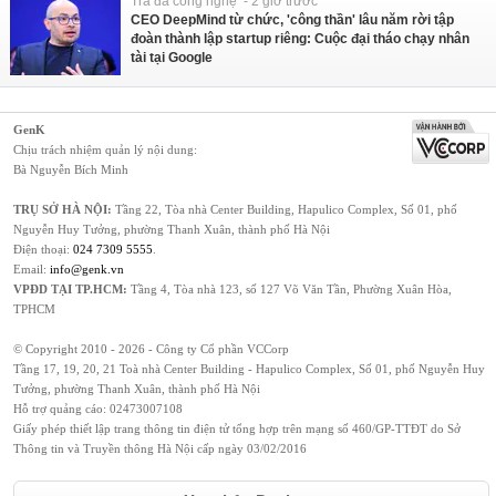
Trà đá công nghệ - 2 giờ trước
CEO DeepMind từ chức, 'công thần' lâu năm rời tập
đoàn thành lập startup riêng: Cuộc đại tháo chạy nhân
tài tại Google
GenK
Chịu trách nhiệm quản lý nội dung:
Bà Nguyễn Bích Minh
TRỤ SỞ HÀ NỘI:
Tầng 22, Tòa nhà Center Building, Hapulico Complex, Số 01, phố
Nguyễn Huy Tưởng, phường Thanh Xuân, thành phố Hà Nội
Điện thoại:
024 7309 5555
.
Email:
info@genk.vn
VPĐD TẠI TP.HCM:
Tầng 4, Tòa nhà 123, số 127 Võ Văn Tần, Phường Xuân Hòa,
TPHCM
© Copyright 2010 - 2026 - Công ty Cổ phần VCCorp
Tầng 17, 19, 20, 21 Toà nhà Center Building - Hapulico Complex, Số 01, phố Nguyễn Huy
Tưởng, phường Thanh Xuân, thành phố Hà Nội
Hỗ trợ quảng cáo:
02473007108
Giấy phép thiết lập trang thông tin điện tử tổng hợp trên mạng số 460/GP-TTĐT do Sở
Thông tin và Truyền thông Hà Nội cấp ngày 03/02/2016