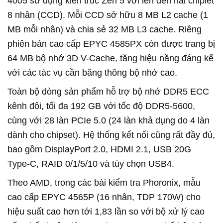
4005 sử dụng kiến trúc Zen 5 với lên đến hai chiplet
8 nhân (CCD). Mỗi CCD sở hữu 8 MB L2 cache (1
MB mỗi nhân) và chia sẻ 32 MB L3 cache. Riêng
phiên bản cao cấp EPYC 4585PX còn được trang bị
64 MB bộ nhớ 3D V-Cache, tăng hiệu năng đáng kể
với các tác vụ cần băng thông bộ nhớ cao.
Toàn bộ dòng sản phẩm hỗ trợ bộ nhớ DDR5 ECC
kênh đôi, tối đa 192 GB với tốc độ DDR5-5600,
cùng với 28 làn PCIe 5.0 (24 làn khả dụng do 4 làn
dành cho chipset). Hệ thống kết nối cũng rất đầy đủ,
bao gồm DisplayPort 2.0, HDMI 2.1, USB 20G
Type-C, RAID 0/1/5/10 và tùy chọn USB4.
Theo AMD, trong các bài kiểm tra Phoronix, mẫu
cao cấp EPYC 4565P (16 nhân, TDP 170W) cho
hiệu suất cao hơn tới 1,83 lần so với bộ xử lý cao