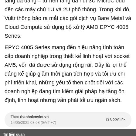
tảng đa dạng – từ nền tảng đa nút 3U MicroCloud
đến các máy chủ 1U và 2U phổ thông. Trong khi đó,
Vultr thông báo ra mắt các gói dịch vụ Bare Metal và
Cloud Compute sử dụng bộ xử lý AMD EPYC 4005
Series.
EPYC 4005 Series mang đến hiệu năng tính toán
cấp doanh nghiệp trong thiết kế linh hoạt với socket
AM5, vốn đã được sử dụng rộng rãi. Đây là lợi thế
đáng kể giúp giảm thời gian tích hợp và tối ưu chi
phí triển khai, những yếu tố then chốt đối với các
doanh nghiệp đang tìm kiếm giải pháp hạ tầng ổn
định, linh hoạt nhưng vẫn phải tối ưu ngân sách.
Theo
thanhnienviet.vn
Copy link
14/05/2025 08:08 (GMT +7)
Tin liên quan