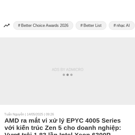
Better Choice Awards 2026
Better List
nhạc AI
Tuấn Nguyễn
|
14/05/2025 | 09:26
AMD ra mắt vi xử lý EPYC 4005 Series
với kiến trúc Zen 5 cho doanh nghiệp:
Vượt trội 1,83 lần Intel Xeon 6300P