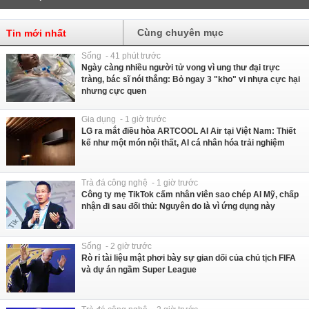
Cùng chuyên mục
Tin mới nhất
Sống - 41 phút trước
Ngày càng nhiều người tử vong vì ung thư đại trực
tràng, bác sĩ nói thẳng: Bỏ ngay 3 "kho" vi nhựa cực hại
nhưng cực quen
Gia dụng - 1 giờ trước
LG ra mắt điều hòa ARTCOOL AI Air tại Việt Nam: Thiết
kế như một món nội thất, AI cá nhân hóa trải nghiệm
Trà đá công nghệ - 1 giờ trước
Công ty mẹ TikTok cấm nhân viên sao chép AI Mỹ, chấp
nhận đi sau đối thủ: Nguyên do là vì ứng dụng này
Sống - 2 giờ trước
Rò rỉ tài liệu mật phơi bày sự gian dối của chủ tịch FIFA
và dự án ngầm Super League