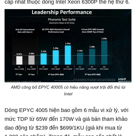
cấp nhất thuộc dòng Intel Xeon 6300P thế hệ thứ 6.
AMD công bố EPYC 40005 có hiệu năng vượt trội đối thủ từ
Intel
Dòng EPYC 4005 hiện bao gồm 6 mẫu vi xử lý, với
mức TDP từ 65W đến 170W và giá bán tham khảo
dao động từ $239 đến $699/1KU (giá khi mua từ