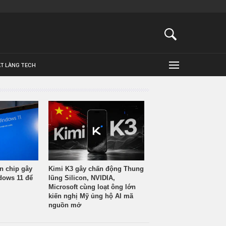
ẬT LÀNG TECH
n chip gây
Kimi K3 gây chấn động Thung
ndows 11 để
lũng Silicon, NVIDIA,
Microsoft cùng loạt ông lớn
kiến nghị Mỹ ủng hộ AI mã
nguồn mở