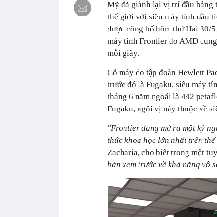
Mỹ đã giành lại vị trí đầu bảng
thế giới với siêu máy tính đầu 
được công bố hôm thứ Hai 30/5,
máy tính Frontier do AMD cung c
mỗi giây.
Cỗ máy do tập đoàn Hewlett Pac
trước đó là Fugaku, siêu máy tí
tháng 6 năm ngoái là 442 petafl
Fugaku, ngôi vị này thuộc về s
"Frontier đang mở ra một kỷ ng
thức khoa học lớn nhất trên thế
Zacharia, cho biết trong một tu
bản xem trước về khả năng vô s