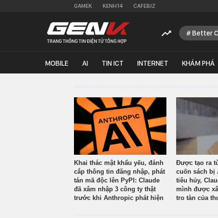
GAMEK
KENH14
CAFEBIZ
Better 
MOBILE
AI
TIN ICT
INTERNET
KHÁM PHÁ
Khai thác mật khẩu yếu, đánh
Được tạo ra t
cắp thông tin đăng nhập, phát
cuốn sách bị 
tán mã độc lên PyPI: Claude
tiêu hủy, Cla
đã xâm nhập 3 công ty thật
mình được xâ
trước khi Anthropic phát hiện
tro tàn của th