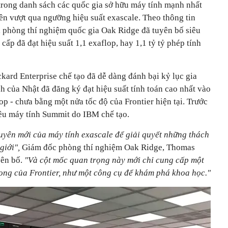
 trong danh sách các quốc gia sở hữu máy tính mạnh nhất
tiên vượt qua ngưỡng hiệu suất exascale. Theo thông tin
 phòng thí nghiệm quốc gia Oak Ridge đã tuyên bố siêu
ấp đã đạt hiệu suất 1,1 exaflop, hay 1,1 tỷ tỷ phép tính
kard Enterprise chế tạo đã dễ dàng đánh bại kỷ lục gia
nh của Nhật đã đăng ký đạt hiệu suất tính toán cao nhất vào
op - chưa bằng một nửa tốc độ của Frontier hiện tại. Trước
iêu máy tính Summit do IBM chế tạo.
uyên mới của máy tính exascale để giải quyết những thách
 giới",
Giám đốc phòng thí nghiệm Oak Ridge, Thomas
yên bố.
"Và cột mốc quan trọng này mới chỉ cung cấp một
ong của Frontier, như một công cụ để khám phá khoa học."