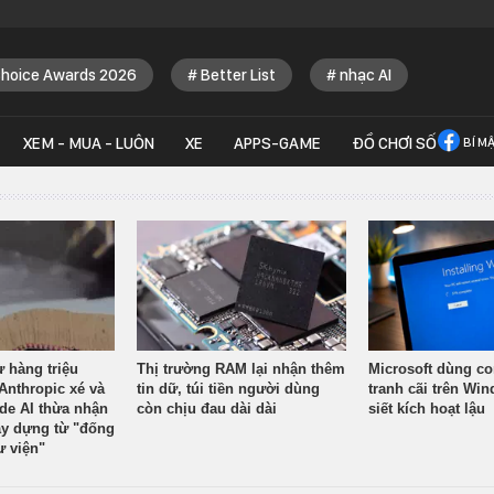
Choice Awards 2026
Better List
nhạc AI
XEM - MUA - LUÔN
XE
APPS-GAME
ĐỒ CHƠI SỐ
BÍ M
ừ hàng triệu
Thị trường RAM lại nhận thêm
Microsoft dùng co
Anthropic xé và
tin dữ, túi tiền người dùng
tranh cãi trên Wi
ude AI thừa nhận
còn chịu đau dài dài
siết kích hoạt lậu
y dựng từ "đống
ư viện"