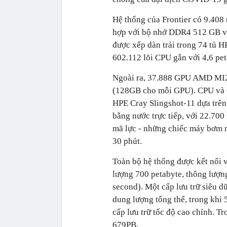
Hệ thống của Frontier có 9.408
hợp với bộ nhớ DDR4 512 GB v
được xếp dàn trải trong 74 tủ H
602.112 lõi CPU gắn với 4,6 pe
Ngoài ra, 37.888 GPU AMD MI2
(128GB cho mỗi GPU). CPU và 
HPE Cray Slingshot-11 dựa trên
bằng nước trực tiếp, với 22.70
mã lực - những chiếc máy bơm n
30 phút.
Toàn bộ hệ thống được kết nối v
lượng 700 petabyte, thông lượng
second). Một cấp lưu trữ siêu
dung lượng tổng thể, trong kh
cấp lưu trữ tốc độ cao chính. 
679PB.