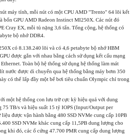
 nút máy tính, mỗi nút có một CPU AMD "Trento" 64 lõi kết
à bốn GPU AMD Radeon Instinct MI250X. Các nút đó
PE Cray EX, mỗi tủ nặng 3,6 tấn. Tổng cộng, hệ thống có
tabyte bộ nhớ DDR4.
50X có 8.138.240 lõi và có 4,6 petabyte bộ nhớ HBM
GPU được gắn với nhau bằng cách sử dụng kết cấu mạng
 Ethernet. Toàn bộ hệ thống sử dụng hệ thống làm mát
0 lít nước được di chuyển qua hệ thống bằng máy bơm 350
ày có thể lấp đầy một bể bơi tiêu chuẩn Olympic chỉ trong
ới một hệ thống con lưu trữ cực kỳ hiệu quả với dung
 75 TB/s và hiệu suất 15 tỷ IOPS (Input/Output per
 dữ liệu được vận hành bằng 480 SSD NVMe cung cấp 10PB
i 5.400 SSD NVMe khác cung cấp 11,5PB dung lượng cho
Trong khi đó, các ổ cứng 47.700 PMR cung cấp dung lượng