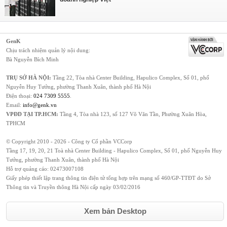
GenK
Chịu trách nhiệm quản lý nội dung:
Bà Nguyễn Bích Minh
TRỤ SỞ HÀ NỘI:
Tầng 22, Tòa nhà Center Building, Hapulico Complex, Số 01, phố
Nguyễn Huy Tưởng, phường Thanh Xuân, thành phố Hà Nội
Điện thoại:
024 7309 5555
.
Email:
info@genk.vn
VPĐD TẠI TP.HCM:
Tầng 4, Tòa nhà 123, số 127 Võ Văn Tần, Phường Xuân Hòa,
TPHCM
© Copyright 2010 - 2026 - Công ty Cổ phần VCCorp
Tầng 17, 19, 20, 21 Toà nhà Center Building - Hapulico Complex, Số 01, phố Nguyễn Huy
Tưởng, phường Thanh Xuân, thành phố Hà Nội
Hỗ trợ quảng cáo:
02473007108
Giấy phép thiết lập trang thông tin điện tử tổng hợp trên mạng số 460/GP-TTĐT do Sở
Thông tin và Truyền thông Hà Nội cấp ngày 03/02/2016
Xem bản Desktop