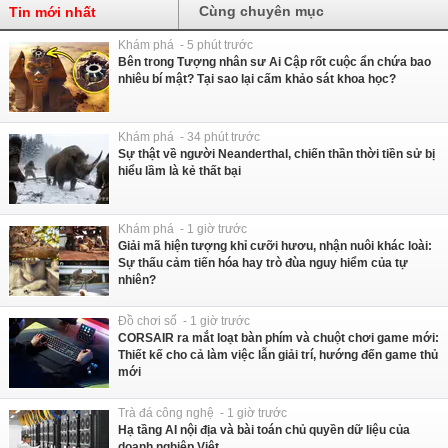
Cùng chuyên mục
Tin mới nhất
Khám phá - 5 phút trước
Bên trong Tượng nhân sư Ai Cập rốt cuộc ẩn chứa bao
nhiêu bí mật? Tại sao lại cấm khảo sát khoa học?
Khám phá - 34 phút trước
Sự thật về người Neanderthal, chiến thần thời tiền sử bị
hiểu lầm là kẻ thất bại
Khám phá - 1 giờ trước
Giải mã hiện tượng khỉ cưỡi hươu, nhận nuôi khác loài:
Sự thấu cảm tiến hóa hay trò đùa nguy hiểm của tự
nhiên?
Đồ chơi số - 1 giờ trước
CORSAIR ra mắt loạt bàn phím và chuột chơi game mới:
Thiết kế cho cả làm việc lẫn giải trí, hướng đến game thủ
mới
Trà đá công nghệ - 1 giờ trước
Hạ tầng AI nội địa và bài toán chủ quyền dữ liệu của
doanh nghiệp Việt