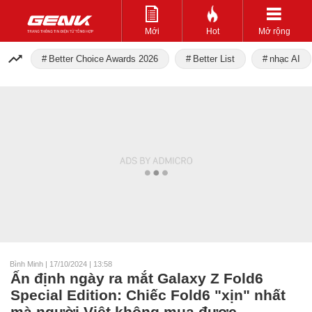
Mới
Hot
Mở rộng
Better Choice Awards 2026
Better List
nhạc AI
Bình Minh
|
17/10/2024 | 13:58
Ấn định ngày ra mắt Galaxy Z Fold6
Special Edition: Chiếc Fold6 "xịn" nhất
mà người Việt không mua được