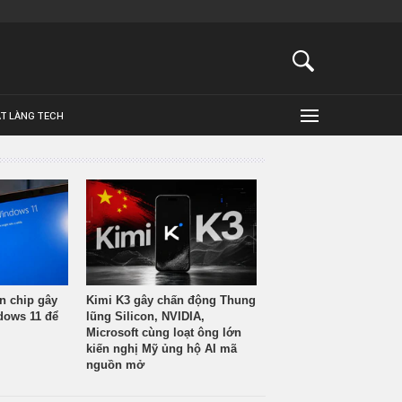
ẬT LÀNG TECH
n chip gây
Kimi K3 gây chấn động Thung
ndows 11 để
lũng Silicon, NVIDIA,
Microsoft cùng loạt ông lớn
kiến nghị Mỹ ủng hộ AI mã
nguồn mở