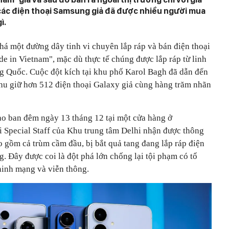
, các điện thoại Samsung giả đã được nhiều người mua
ì.
phá một đường dây tinh vi chuyên lắp ráp và bán điện thoại
 in Vietnam", mặc dù thực tế chúng được lắp ráp từ linh
ng Quốc. Cuộc đột kích tại khu phố Karol Bagh đã dẫn đến
thu giữ hơn 512 điện thoại Galaxy giả cùng hàng trăm nhãn
ào ban đêm ngày 13 tháng 12 tại một cửa hàng ở
 Special Staff của Khu trung tâm Delhi nhận được thông
o gồm cả trùm cầm đầu, bị bắt quả tang đang lắp ráp điện
g. Đây được coi là đột phá lớn chống lại tội phạm có tổ
ninh mạng và viễn thông.