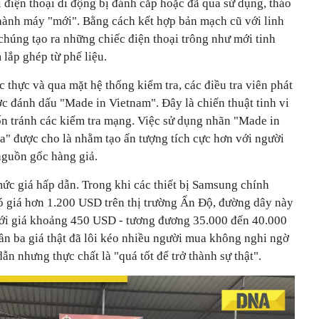
 điện thoại di động bị đánh cắp hoặc đã qua sử dụng, tháo
thành máy "mới". Bằng cách kết hợp bản mạch cũ với linh
chúng tạo ra những chiếc điện thoại trông như mới tinh
 lắp ghép từ phế liệu.
c thực và qua mặt hệ thống kiểm tra, các điều tra viên phát
c đánh dấu "Made in Vietnam". Đây là chiến thuật tinh vi
n tránh các kiểm tra mạng. Việc sử dụng nhãn "Made in
a" được cho là nhằm tạo ấn tượng tích cực hơn với người
nguồn gốc hàng giả.
ức giá hấp dẫn. Trong khi các thiết bị Samsung chính
ó giá hơn 1.200 USD trên thị trường Ấn Độ, đường dây này
với giá khoảng 450 USD - tương đương 35.000 đến 40.000
ần ba giá thật đã lôi kéo nhiều người mua không nghi ngờ
n nhưng thực chất là "quá tốt để trở thành sự thật".