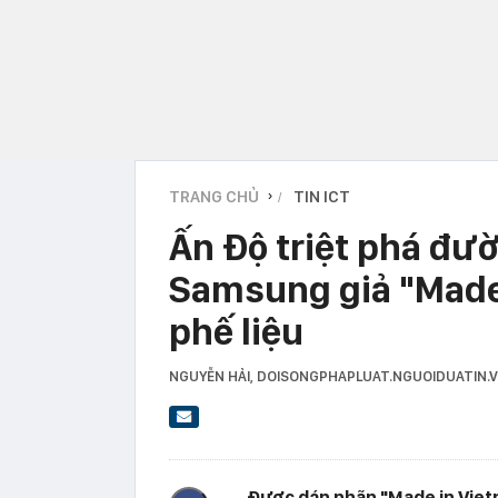
TRANG CHỦ
TIN ICT
›
Ấn Độ triệt phá đư
Samsung giả "Made 
phế liệu
NGUYỄN HẢI
, DOISONGPHAPLUAT.NGUOIDUATIN
Được dán nhãn "Made in Vietna