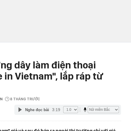
ờng dây làm điện thoại
in Vietnam", lắp ráp từ
.VN
8 THÁNG TRƯỚC
3:19
Nghe đọc bài
m" giả và sau đó bán ra ngoài thị trường chỉ với giá