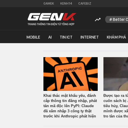
GAMEK
KENH14
CAFEBIZ
Better 
MOBILE
AI
TIN ICT
INTERNET
KHÁM PHÁ
Khai thác mật khẩu yếu, đánh
Được tạo ra t
cắp thông tin đăng nhập, phát
cuốn sách bị 
tán mã độc lên PyPI: Claude
tiêu hủy, Cla
đã xâm nhập 3 công ty thật
mình được xâ
trước khi Anthropic phát hiện
tro tàn của th