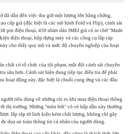
sở đã dẫn đến việc thu giữ một lượng lớn bằng chứng.
o cấp giả (đặc biệt là các mô hình Fold và Flip), cảnh sát
138 pin điện thoại, 459 nhãn dán IMEI giả có in chữ "Made
kiện điện thoại, hộp đựng máy và các công cụ lắp ráp
này cho thấy quy mô và mức độ chuyên nghiệp của hoạt
ản chất có tổ chức của tội phạm, một đội cảnh sát chuyên
tra sâu hơn. Cảnh sát hiện đang tiếp tục điều tra để phát
u hoạt động này, đặc biệt là chuỗi cung ứng và các đầu
o người tiêu dùng về những rủi ro khi mua điện thoại thông
với thị trường. Những "món hời" có vẻ hấp dẫn này thường
ược lắp ráp từ linh kiện kém chất lượng, không chỉ gây
ể đe dọa an toàn thông tin cá nhân của người dùng.
iệu điện thoại cao cấp khác, đây cũng là thách thức lớn