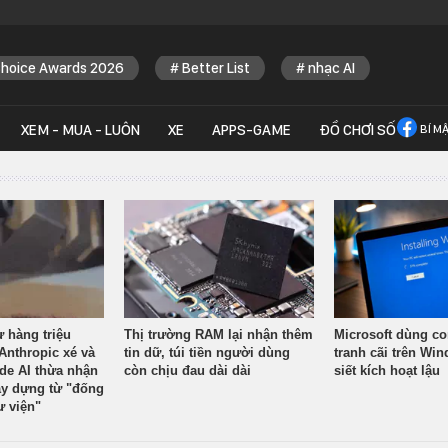
Choice Awards 2026
Better List
nhạc AI
XEM - MUA - LUÔN
XE
APPS-GAME
ĐỒ CHƠI SỐ
BÍ M
ừ hàng triệu
Thị trường RAM lại nhận thêm
Microsoft dùng co
Anthropic xé và
tin dữ, túi tiền người dùng
tranh cãi trên Wi
ude AI thừa nhận
còn chịu đau dài dài
siết kích hoạt lậu
y dựng từ "đống
ư viện"