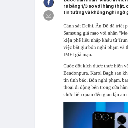
rẻ bằng 1/3 so với hàng thật
tin tưởng và không nghi ngờ g
Cảnh sát Delhi, Ấn Độ đã triệt 
Samsung giả mạo với nhãn "Made
kiện phế liệu nhập khẩu từ Tru
việc bắt giữ bốn nghi phạm và 
IMEI giả mạo.
Cuộc đột kích được thực hiện v
Beadonpura, Karol Bagh sau khi
tin tình báo. Bốn nghi phạm, ba
thoại di động bên trong cửa hàn
chức liên quan đến gian lận an 