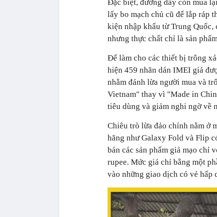
Đặc biệt, đường dây còn mua lại
lấy bo mạch chủ cũ để lắp ráp 
kiện nhập khẩu từ Trung Quốc, 
nhưng thực chất chỉ là sản phẩm
Để làm cho các thiết bị trông xá
hiện 459 nhãn dán IMEI giả đượ
nhằm đánh lừa người mua và trố
Vietnam" thay vì "Made in Chin
tiêu dùng và giảm nghi ngờ về 
Chiêu trò lừa đảo chính nằm ở m
hãng như Galaxy Fold và Flip c
bán các sản phẩm giả mạo chỉ 
rupee. Mức giá chỉ bằng một ph
vào những giao dịch có vẻ hấp dẫ