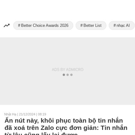
Better Choice Awards 2026
Better List
nhạc AI
Nhật Hạ
|
21/12/2024 | 08:19
Ấn nút này, khôi phục toàn bộ tin nhắn
đã xoá trên Zalo cực đơn giản: Tin nhắn
từ lâu cũng lấy lại được