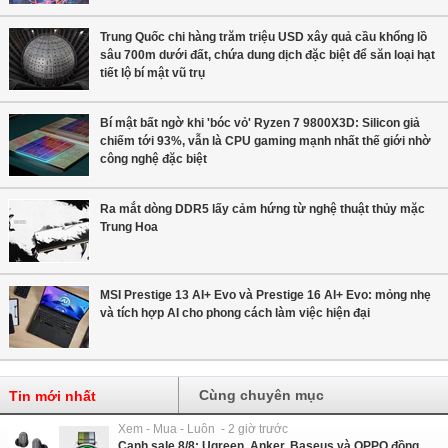
Trung Quốc chi hàng trăm triệu USD xây quả cầu khổng lồ
sâu 700m dưới đất, chứa dung dịch đặc biệt để săn loại hạt
tiết lộ bí mật vũ trụ
Bí mật bất ngờ khi 'bóc vỏ' Ryzen 7 9800X3D: Silicon giả
chiếm tới 93%, vẫn là CPU gaming mạnh nhất thế giới nhờ
công nghệ đặc biệt
Ra mắt dòng DDR5 lấy cảm hứng từ nghệ thuật thủy mặc
Trung Hoa
MSI Prestige 13 AI+ Evo và Prestige 16 AI+ Evo: mỏng nhẹ
và tích hợp AI cho phong cách làm việc hiện đại
Cùng chuyên mục
Tin mới nhất
Xem - Mua - Luôn - 2 giờ trước
Canh sale 8/8: Ugreen, Anker, Baseus và OPPO đồng