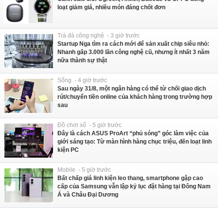
loạt giảm giá, nhiều món đáng chốt đơn
Trà đá công nghệ - 3 giờ trước
Startup Nga tìm ra cách mới để sản xuất chip siêu nhỏ:
Nhanh gấp 3.000 lần công nghệ cũ, nhưng ít nhất 3 năm
nữa thành sự thật
Sống - 4 giờ trước
Sau ngày 31/8, một ngân hàng có thể từ chối giao dịch
rút/chuyển tiền online của khách hàng trong trường hợp
sau
Đồ chơi số - 5 giờ trước
Đây là cách ASUS ProArt “phủ sóng” góc làm việc của
giới sáng tạo: Từ màn hình hàng chục triệu, đến loạt linh
kiện PC
Mobile - 5 giờ trước
Bất chấp giá linh kiện leo thang, smartphone gập cao
cấp của Samsung vẫn lập kỷ lục đặt hàng tại Đông Nam
Á và Châu Đại Dương