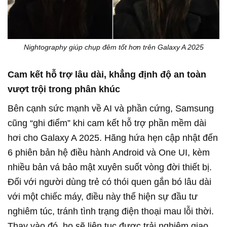
Nightography giúp chụp đêm tốt hơn trên Galaxy A 2025
Cam kết hỗ trợ lâu dài, khẳng định độ an toàn
vượt trội trong phân khúc
Bên cạnh sức mạnh về AI và phần cứng, Samsung
cũng “ghi điểm” khi cam kết hỗ trợ phần mềm dài
hơi cho Galaxy A 2025. Hãng hứa hẹn cập nhật đến
6 phiên bản hệ điều hành Android và One UI, kèm
nhiều bản vá bảo mật xuyên suốt vòng đời thiết bị.
Đối với người dùng trẻ có thói quen gắn bó lâu dài
với một chiếc máy, điều này thể hiện sự đầu tư
nghiêm túc, tránh tình trạng điện thoại mau lỗi thời.
Thay vào đó, họ sẽ liên tục được trải nghiệm giao