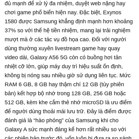
đủ mạnh để xử lý đa nhiệm, duyệt web nặng hay
chơi game phổ biến hiện nay. Đặc biệt, Exynos
1580 được Samsung khẳng định mạnh hơn khoảng
37% so với thế hệ tiền nhiệm, mang lại trải nghiệm
mượt mà ở các tác vụ đồ họa cao. Đối với người
dùng thường xuyên livestream game hay quay
video dài, Galaxy A56 5G còn có buồng hơi tản
nhiệt cỡ lớn, giúp máy duy trì hiệu suất ổn định,
không bị nóng sau nhiều giờ sử dụng liên tục. Mức
RAM 6 GB, 8 GB hay thậm chí 12 GB (tùy phiên
bản) kết hợp bộ nhớ trong 128 GB, 256 GB hoặc
512 GB, kèm khe cắm thẻ nhớ microSD là ưu điểm
để người dùng thoải mái lưu trữ. Đây là điểm được
đánh giá là “hào phóng” của Samsung khi cho
Galaxy A sức mạnh đáng kể hơn rất nhiều so với
các phiên bản trước đó, vốn luôn bị đưa ra so sánh