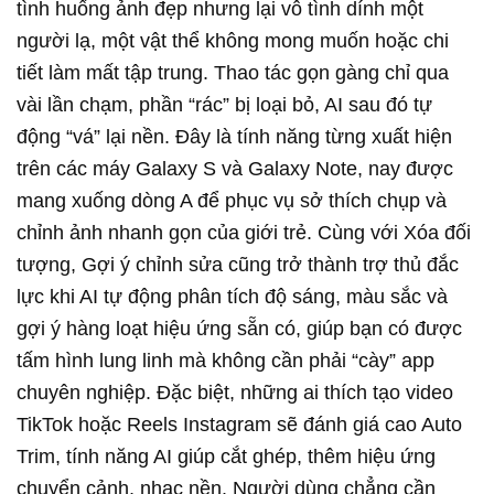
tình huống ảnh đẹp nhưng lại vô tình dính một
người lạ, một vật thể không mong muốn hoặc chi
tiết làm mất tập trung. Thao tác gọn gàng chỉ qua
vài lần chạm, phần “rác” bị loại bỏ, AI sau đó tự
động “vá” lại nền. Đây là tính năng từng xuất hiện
trên các máy Galaxy S và Galaxy Note, nay được
mang xuống dòng A để phục vụ sở thích chụp và
chỉnh ảnh nhanh gọn của giới trẻ. Cùng với Xóa đối
tượng, Gợi ý chỉnh sửa cũng trở thành trợ thủ đắc
lực khi AI tự động phân tích độ sáng, màu sắc và
gợi ý hàng loạt hiệu ứng sẵn có, giúp bạn có được
tấm hình lung linh mà không cần phải “cày” app
chuyên nghiệp. Đặc biệt, những ai thích tạo video
TikTok hoặc Reels Instagram sẽ đánh giá cao Auto
Trim, tính năng AI giúp cắt ghép, thêm hiệu ứng
chuyển cảnh, nhạc nền. Người dùng chẳng cần