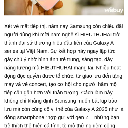
Xét về mặt tiếp thị, năm nay Samsung còn chiêu đãi
người dùng khi mời nam nghệ sĩ HIEUTHUHAI trở
thành đại sứ thương hiệu đầu tiên của Galaxy A
series tại Việt Nam. Sự kết hợp này ngay lập tức
gây chú ý nhờ hình ảnh trẻ trung, sáng tạo, đầy
năng lượng mà HIEUTHUHAI mang lại. Nhiều hoạt
động độc quyền được tổ chức, từ giao lưu đến tặng
máy và vé concert, tạo cơ hội cho người hâm mộ
tiếp cận gần hơn với thần tượng. Cách làm này
không chỉ khẳng định Samsung muốn bắt kịp trào
lưu mà còn củng cố vị thế của Galaxy A 2025 như là
dòng smartphone “hợp gu” với gen Z – những bạn
trẻ thích thể hiện cá tính, tò mò thử nghiệm công