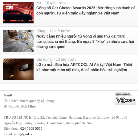
Xe - 10 giờ trước
Công bố Car Choice Awards 2026: Mở rộng vinh danh cả
con người, sự kiện thúc đẩy ngành xe Việt Nam
Sống - 12 giờ trước
Ngày càng nhiều người tử vong vì ung thư đại trực
tràng, bác sĩ nói thẳng: Bỏ ngay 3 "kho" vi nhựa cực hại
nhưng cực quen
Gia dụng - 13 giờ trước
LG ra mắt điều hòa ARTCOOL AI Air tại Việt Nam: Thiết
kế như một món nội thất, AI cá nhân hóa trải nghiệm
GenK
Chịu trách nhiệm quản lý nội dung:
Bà Nguyễn Bích Minh
TRỤ SỞ HÀ NỘI:
Tầng 22, Tòa nhà Center Building, Hapulico Complex, Số 01, phố
Nguyễn Huy Tưởng, phường Thanh Xuân, thành phố Hà Nội
Điện thoại:
024 7309 5555
.
Email:
info@genk.vn