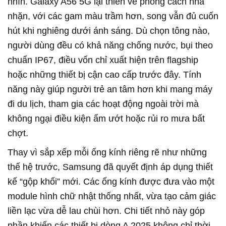
nhìn. Galaxy A56 5G lại thiên về phong cách nhã
nhặn, với các gam màu trầm hơn, song vẫn đủ cuốn
hút khi nghiêng dưới ánh sáng. Dù chọn tông nào,
người dùng đều có khả năng chống nước, bụi theo
chuẩn IP67, điều vốn chỉ xuất hiện trên flagship
hoặc những thiết bị cận cao cấp trước đây. Tính
năng này giúp người trẻ an tâm hơn khi mang máy
đi du lịch, tham gia các hoạt động ngoài trời mà
không ngại điều kiện ẩm ướt hoặc rủi ro mưa bất
chợt.
Thay vì sắp xếp mỗi ống kính riêng rẽ như những
thế hệ trước, Samsung đã quyết định áp dụng thiết
kế “gộp khối” mới. Các ống kính được đưa vào một
module hình chữ nhật thống nhất, vừa tạo cảm giác
liền lạc vừa dễ lau chùi hơn. Chi tiết nhỏ này góp
phần khiến các thiết bị dòng A 2025 không chỉ thời