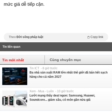
mức giá dễ tiếp cận.
Theo
Đời sống pháp luật
Copy link
Tin liên quan
Cùng chuyên mục
Tin mới nhất
Tin ICT - 8 giờ trước
Ba nhà sản xuất RAM lớn nhất thế giới đã bán hết sạch
hàng cho cả năm 2027
Xem - Mua - Luôn - 10 giờ trước
Lướt mạng thấy deal ngon: Samsung, Huawei,
Soundcore... giảm sâu, có món gần nửa giá