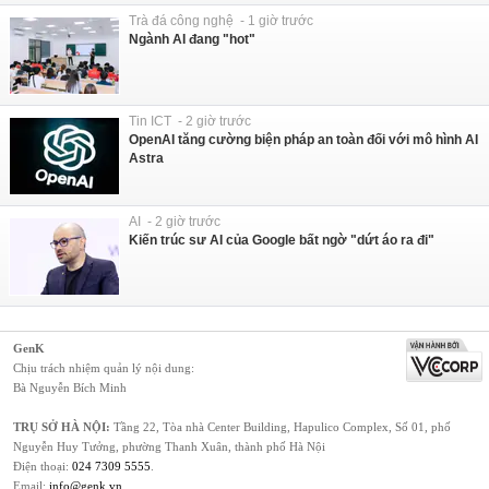
Trà đá công nghệ - 1 giờ trước
Ngành AI đang "hot"
Tin ICT - 2 giờ trước
OpenAI tăng cường biện pháp an toàn đối với mô hình AI
Astra
AI - 2 giờ trước
Kiến trúc sư AI của Google bất ngờ "dứt áo ra đi"
GenK
Chịu trách nhiệm quản lý nội dung:
Bà Nguyễn Bích Minh
TRỤ SỞ HÀ NỘI:
Tầng 22, Tòa nhà Center Building, Hapulico Complex, Số 01, phố
Nguyễn Huy Tưởng, phường Thanh Xuân, thành phố Hà Nội
Điện thoại:
024 7309 5555
.
Email:
info@genk.vn