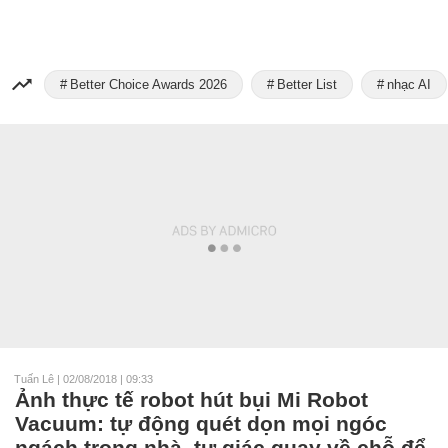
Better Choice Awards 2026
Better List
nhạc AI
Tuấn Lê
|
02/08/2018 | 09:33
Ảnh thực tế robot hút bụi Mi Robot
Vacuum: tự động quét dọn mọi ngóc
ngách trong nhà, tự giác quay về chỗ để