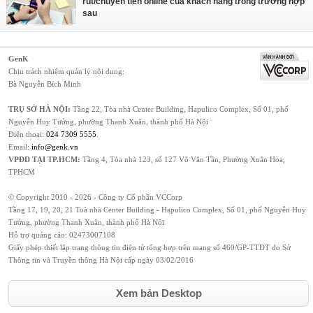
rút/chuyển tiền online của khách hàng trong trường hợp
sau
GenK
Chịu trách nhiệm quản lý nội dung:
Bà Nguyễn Bích Minh
TRỤ SỞ HÀ NỘI:
Tầng 22, Tòa nhà Center Building, Hapulico Complex, Số 01, phố
Nguyễn Huy Tưởng, phường Thanh Xuân, thành phố Hà Nội
Điện thoại:
024 7309 5555
.
Email:
info@genk.vn
VPĐD TẠI TP.HCM:
Tầng 4, Tòa nhà 123, số 127 Võ Văn Tần, Phường Xuân Hòa,
TPHCM
© Copyright 2010 - 2026 - Công ty Cổ phần VCCorp
Tầng 17, 19, 20, 21 Toà nhà Center Building - Hapulico Complex, Số 01, phố Nguyễn Huy
Tưởng, phường Thanh Xuân, thành phố Hà Nội
Hỗ trợ quảng cáo:
02473007108
Giấy phép thiết lập trang thông tin điện tử tổng hợp trên mạng số 460/GP-TTĐT do Sở
Thông tin và Truyền thông Hà Nội cấp ngày 03/02/2016
Xem bản Desktop