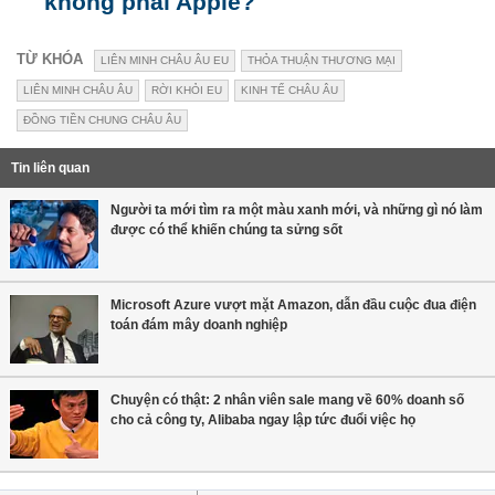
không phải Apple?
TỪ KHÓA
LIÊN MINH CHÂU ÂU EU
THỎA THUẬN THƯƠNG MẠI
LIÊN MINH CHÂU ÂU
RỜI KHỎI EU
KINH TẾ CHÂU ÂU
ĐỒNG TIỀN CHUNG CHÂU ÂU
Tin liên quan
Người ta mới tìm ra một màu xanh mới, và những gì nó làm
được có thể khiến chúng ta sửng sốt
Microsoft Azure vượt mặt Amazon, dẫn đầu cuộc đua điện
toán đám mây doanh nghiệp
Chuyện có thật: 2 nhân viên sale mang về 60% doanh số
cho cả công ty, Alibaba ngay lập tức đuổi việc họ