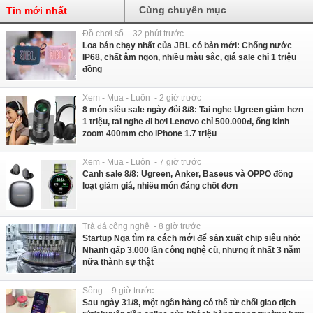
Cùng chuyên mục
Tin mới nhất
Đồ chơi số - 32 phút trước
Loa bán chạy nhất của JBL có bản mới: Chống nước
IP68, chất âm ngon, nhiều màu sắc, giá sale chỉ 1 triệu
đồng
Xem - Mua - Luôn - 2 giờ trước
8 món siêu sale ngày đôi 8/8: Tai nghe Ugreen giảm hơn
1 triệu, tai nghe đi bơi Lenovo chỉ 500.000đ, ống kính
zoom 400mm cho iPhone 1.7 triệu
Xem - Mua - Luôn - 7 giờ trước
Canh sale 8/8: Ugreen, Anker, Baseus và OPPO đồng
loạt giảm giá, nhiều món đáng chốt đơn
Trà đá công nghệ - 8 giờ trước
Startup Nga tìm ra cách mới để sản xuất chip siêu nhỏ:
Nhanh gấp 3.000 lần công nghệ cũ, nhưng ít nhất 3 năm
nữa thành sự thật
Sống - 9 giờ trước
Sau ngày 31/8, một ngân hàng có thể từ chối giao dịch