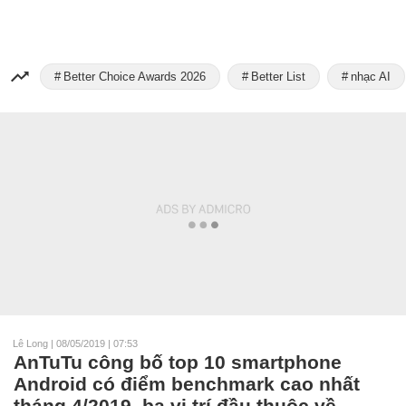
Better Choice Awards 2026
Better List
nhạc AI
Lê Long
|
08/05/2019 | 07:53
AnTuTu công bố top 10 smartphone
Android có điểm benchmark cao nhất
tháng 4/2019, ba vị trí đầu thuộc về