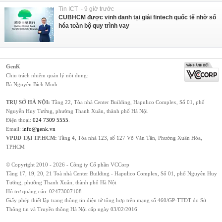
Tin ICT - 9 giờ trước
CUBHCM được vinh danh tại giải fintech quốc tế nhờ số
hóa toàn bộ quy trình vay
GenK
Chịu trách nhiệm quản lý nội dung:
Bà Nguyễn Bích Minh
TRỤ SỞ HÀ NỘI:
Tầng 22, Tòa nhà Center Building, Hapulico Complex, Số 01, phố
Nguyễn Huy Tưởng, phường Thanh Xuân, thành phố Hà Nội
Điện thoại:
024 7309 5555
.
Email:
info@genk.vn
VPĐD TẠI TP.HCM:
Tầng 4, Tòa nhà 123, số 127 Võ Văn Tần, Phường Xuân Hòa,
TPHCM
© Copyright 2010 - 2026 - Công ty Cổ phần VCCorp
Tầng 17, 19, 20, 21 Toà nhà Center Building - Hapulico Complex, Số 01, phố Nguyễn Huy
Tưởng, phường Thanh Xuân, thành phố Hà Nội
Hỗ trợ quảng cáo:
02473007108
Giấy phép thiết lập trang thông tin điện tử tổng hợp trên mạng số 460/GP-TTĐT do Sở
Thông tin và Truyền thông Hà Nội cấp ngày 03/02/2016