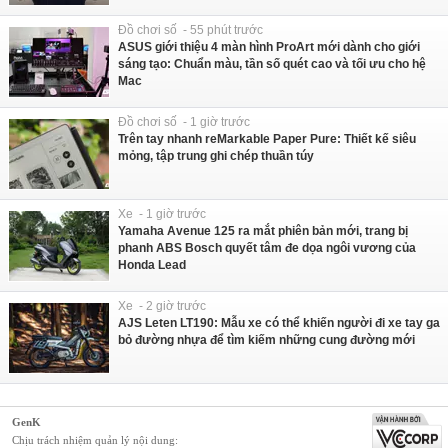
Đồ chơi số - 55 phút trước
ASUS giới thiệu 4 màn hình ProArt mới dành cho giới
sáng tạo: Chuẩn màu, tần số quét cao và tối ưu cho hệ
Mac
Đồ chơi số - 1 giờ trước
Trên tay nhanh reMarkable Paper Pure: Thiết kế siêu
mỏng, tập trung ghi chép thuần túy
Xe - 1 giờ trước
Yamaha Avenue 125 ra mắt phiên bản mới, trang bị
phanh ABS Bosch quyết tâm đe dọa ngôi vương của
Honda Lead
Xe - 2 giờ trước
AJS Leten LT190: Mẫu xe có thể khiến người đi xe tay ga
bỏ đường nhựa để tìm kiếm những cung đường mới
GenK
Chịu trách nhiệm quản lý nội dung: