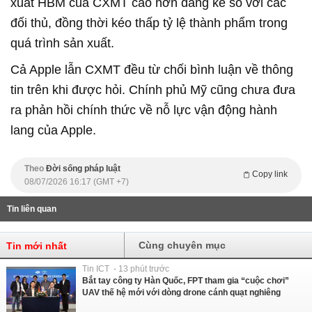
xuất HBM của CXMT cao hơn đáng kể so với các
đối thủ, đồng thời kéo thấp tỷ lệ thành phẩm trong
quá trình sản xuất.
Cả Apple lẫn CXMT đều từ chối bình luận về thông
tin trên khi được hỏi. Chính phủ Mỹ cũng chưa đưa
ra phản hồi chính thức về nỗ lực vận động hành
lang của Apple.
Theo
Đời sống pháp luật
Copy link
08/07/2026 16:17 (GMT +7)
Tin liên quan
Cùng chuyên mục
Tin mới nhất
Tin ICT - 13 phút trước
Bắt tay công ty Hàn Quốc, FPT tham gia “cuộc chơi”
UAV thế hệ mới với dòng drone cánh quạt nghiêng