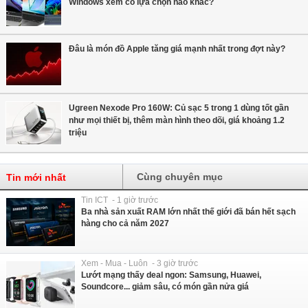
Windows xem có lựa chọn nào khác?
Đâu là món đồ Apple tăng giá mạnh nhất trong đợt này?
Ugreen Nexode Pro 160W: Củ sạc 5 trong 1 dùng tốt gần
như mọi thiết bị, thêm màn hình theo dõi, giá khoảng 1.2
triệu
Cùng chuyên mục
Tin mới nhất
Tin ICT - 1 giờ trước
Ba nhà sản xuất RAM lớn nhất thế giới đã bán hết sạch
hàng cho cả năm 2027
Xem - Mua - Luôn - 3 giờ trước
Lướt mạng thấy deal ngon: Samsung, Huawei,
Soundcore... giảm sâu, có món gần nửa giá