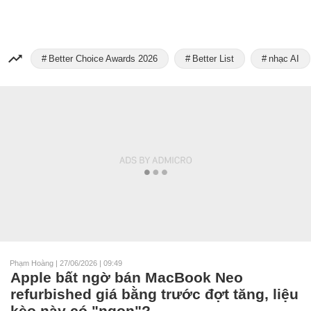
Better Choice Awards 2026
Better List
nhạc AI
Phạm Hoàng
|
27/06/2026 | 09:49
Apple bất ngờ bán MacBook Neo
refurbished giá bằng trước đợt tăng, liệu
kèo này có "ngon"?