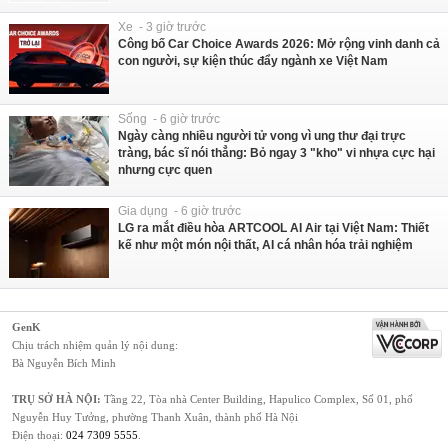
Xe - 3 giờ trước
Công bố Car Choice Awards 2026: Mở rộng vinh danh cả
con người, sự kiện thúc đẩy ngành xe Việt Nam
Sống - 6 giờ trước
Ngày càng nhiều người tử vong vì ung thư đại trực
tràng, bác sĩ nói thẳng: Bỏ ngay 3 "kho" vi nhựa cực hại
nhưng cực quen
Gia dụng - 6 giờ trước
LG ra mắt điều hòa ARTCOOL AI Air tại Việt Nam: Thiết
kế như một món nội thất, AI cá nhân hóa trải nghiệm
GenK
Chịu trách nhiệm quản lý nội dung:
Bà Nguyễn Bích Minh
TRỤ SỞ HÀ NỘI:
Tầng 22, Tòa nhà Center Building, Hapulico Complex, Số 01, phố
Nguyễn Huy Tưởng, phường Thanh Xuân, thành phố Hà Nội
Điện thoại:
024 7309 5555
.