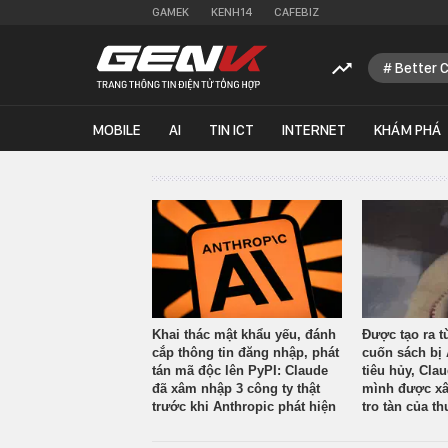
GAMEK
KENH14
CAFEBIZ
Better 
MOBILE
AI
TIN ICT
INTERNET
KHÁM PHÁ
Khai thác mật khẩu yếu, đánh
Được tạo ra t
cắp thông tin đăng nhập, phát
cuốn sách bị 
tán mã độc lên PyPI: Claude
tiêu hủy, Cla
đã xâm nhập 3 công ty thật
mình được xâ
trước khi Anthropic phát hiện
tro tàn của th