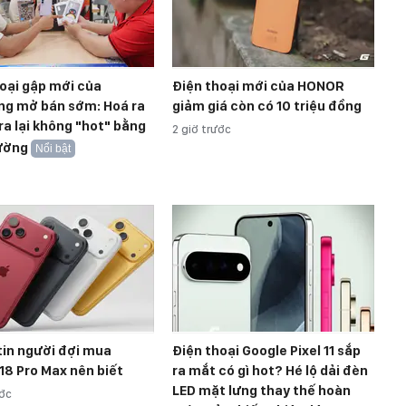
oại gập mới của
Điện thoại mới của HONOR
g mở bán sớm: Hoá ra
giảm giá còn có 10 triệu đồng
ra lại không "hot" bằng
2 giờ trước
ường
Nổi bật
tin người đợi mua
Điện thoại Google Pixel 11 sắp
18 Pro Max nên biết
ra mắt có gì hot? Hé lộ dải đèn
LED mặt lưng thay thế hoàn
ước