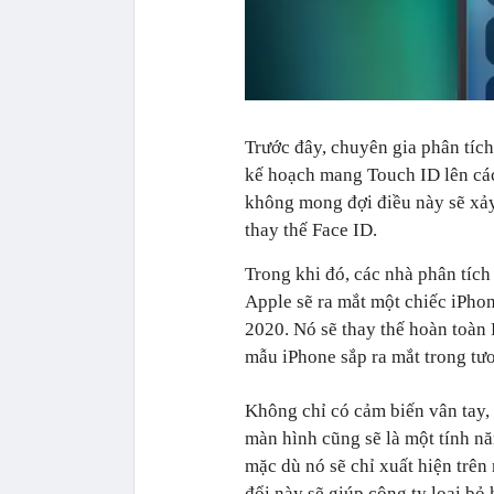
Trước đây, chuyên gia phân tích
kế hoạch mang Touch ID lên các
không mong đợi điều này sẽ xảy
thay thế Face ID.
Trong khi đó, các nhà phân tích 
Apple sẽ ra mắt một chiếc iPho
2020. Nó sẽ thay thế hoàn toàn 
mẫu iPhone sắp ra mắt trong tươ
Không chỉ có cảm biến vân tay,
màn hình cũng sẽ là một tính nă
mặc dù nó sẽ chỉ xuất hiện trê
đổi này sẽ giúp công ty loại bỏ