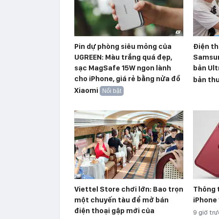
Pin dự phòng siêu mỏng của
Điện th
UGREEN: Màu trắng quá đẹp,
Samsun
sạc MagSafe 15W ngon lành
bản Ult
cho iPhone, giá rẻ bằng nửa đồ
bản th
Xiaomi
Nổi bật
Viettel Store chơi lớn: Bao trọn
Thông 
một chuyến tàu để mở bán
iPhone 
điện thoại gập mới của
9 giờ tr