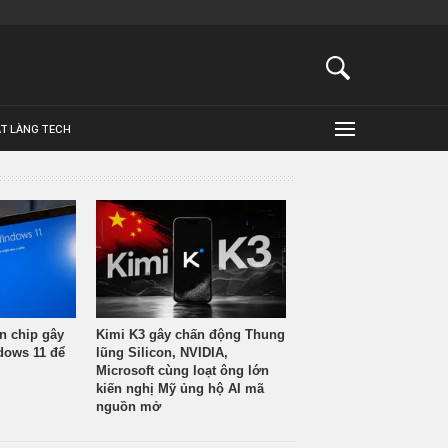
ẬT LÀNG TECH
n chip gây
Kimi K3 gây chấn động Thung
ndows 11 để
lũng Silicon, NVIDIA,
Microsoft cùng loạt ông lớn
kiến nghị Mỹ ủng hộ AI mã
nguồn mở