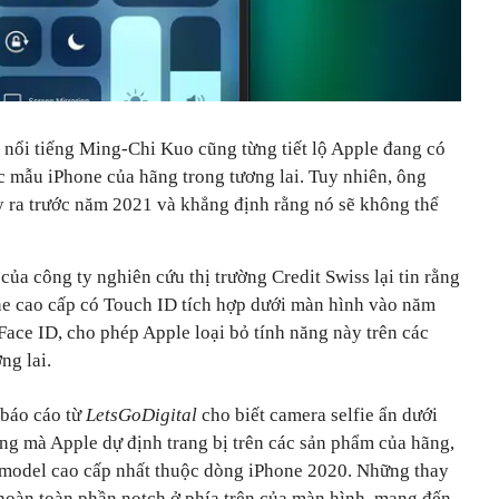
 nổi tiếng Ming-Chi Kuo cũng từng tiết lộ Apple đang có
 mẫu iPhone của hãng trong tương lai. Tuy nhiên, ông
 ra trước năm 2021 và khẳng định rằng nó sẽ không thể
của công ty nghiên cứu thị trường Credit Swiss lại tin rằng
ne cao cấp có Touch ID tích hợp dưới màn hình vào năm
Face ID, cho phép Apple loại bỏ tính năng này trên các
ng lai.
 báo cáo từ
LetsGoDigital
cho biết camera selfie ẩn dưới
ng mà Apple dự định trang bị trên các sản phẩm của hãng,
n model cao cấp nhất thuộc dòng iPhone 2020. Những thay
 hoàn toàn phần notch ở phía trên của màn hình, mang đến