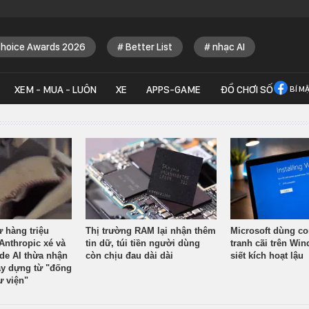
Choice Awards 2026
Better List
nhạc AI
XEM - MUA - LUÔN
XE
APPS-GAME
ĐỒ CHƠI SỐ
BÍ M
ừ hàng triệu
Thị trường RAM lại nhận thêm
Microsoft dùng co
Anthropic xé và
tin dữ, túi tiền người dùng
tranh cãi trên Wi
ude AI thừa nhận
còn chịu đau dài dài
siết kích hoạt lậu
y dựng từ "đống
ư viện"