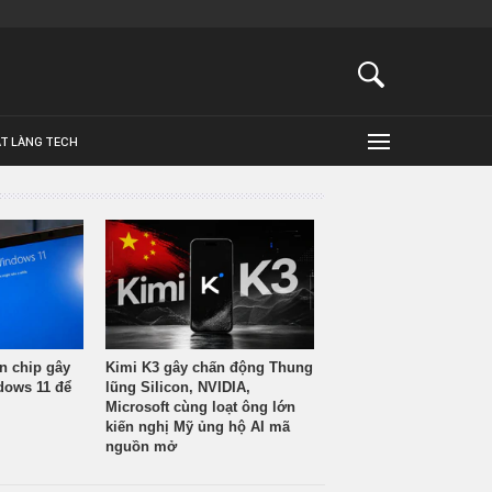
ẬT LÀNG TECH
n chip gây
Kimi K3 gây chấn động Thung
ndows 11 để
lũng Silicon, NVIDIA,
Microsoft cùng loạt ông lớn
kiến nghị Mỹ ủng hộ AI mã
nguồn mở