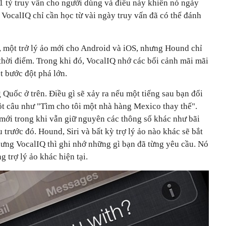
1 tỷ truy vấn cho người dùng và điều này khiến nó ngày
VocalIQ chỉ cần học từ vài ngày truy vấn đã có thể đánh
 một trở lý ảo mới cho Android và iOS, nhưng Hound chỉ
hời điểm. Trong khi đó, VocalIQ nhớ các bối cảnh mãi mãi
 bước đột phá lớn.
g Quốc ở trên. Điều gì sẽ xảy ra nếu một tiếng sau bạn đổi
một câu như "Tìm cho tôi một nhà hàng Mexico thay thế".
 mới trong khi vẫn giữ nguyên các thông số khác như bãi
trước đó. Hound, Siri và bất kỳ trợ lý ảo nào khác sẽ bắt
ưng VocalIQ thì ghi nhớ những gì bạn đã từng yêu cầu. Nó
trợ lý ảo khác hiện tại.