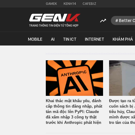
GAMEK
KENH14
CAFEBIZ
Better 
MOBILE
AI
TIN ICT
INTERNET
KHÁM PHÁ
Khai thác mật khẩu yếu, đánh
Được tạo ra t
cắp thông tin đăng nhập, phát
cuốn sách bị 
tán mã độc lên PyPI: Claude
tiêu hủy, Cla
đã xâm nhập 3 công ty thật
mình được xâ
trước khi Anthropic phát hiện
tro tàn của th