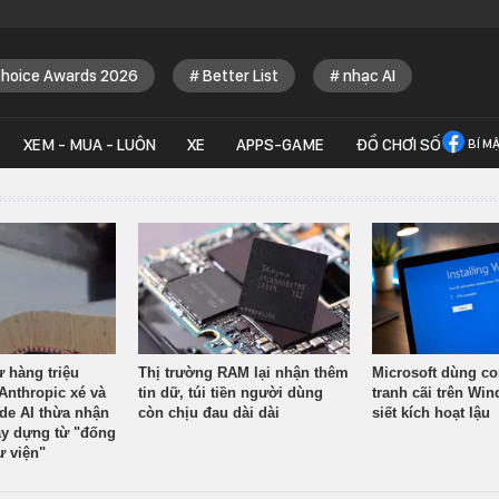
Choice Awards 2026
Better List
nhạc AI
XEM - MUA - LUÔN
XE
APPS-GAME
ĐỒ CHƠI SỐ
BÍ M
ừ hàng triệu
Thị trường RAM lại nhận thêm
Microsoft dùng co
Anthropic xé và
tin dữ, túi tiền người dùng
tranh cãi trên Wi
ude AI thừa nhận
còn chịu đau dài dài
siết kích hoạt lậu
y dựng từ "đống
ư viện"