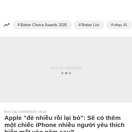
Better Choice Awards 2026
Better List
nhạc AI
Bích Câu
|
04/08/2024 | 08:20
Apple "đẻ nhiều rồi lại bỏ": Sẽ có thêm
một chiếc iPhone nhiều người yêu thích
biến mất vào năm sau?