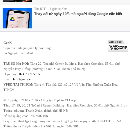
Tin ICT - 1 giờ trước
Thay đổi từ ngày 10/8 mà người dùng Google cần biết
GenK
Chịu trách nhiệm quản lý nội dung:
Bà Nguyễn Bích Minh
TRỤ SỞ HÀ NỘI:
Tầng 22, Tòa nhà Center Building, Hapulico Complex, Số 01, phố
Nguyễn Huy Tưởng, phường Thanh Xuân, thành phố Hà Nội
Điện thoại:
024 7309 5555
.
Email:
info@genk.vn
VPĐD TẠI TP.HCM:
Tầng 4, Tòa nhà 123, số 127 Võ Văn Tần, Phường Xuân Hòa,
TPHCM
© Copyright 2010 - 2026 - Công ty Cổ phần VCCorp
Tầng 17, 19, 20, 21 Toà nhà Center Building - Hapulico Complex, Số 01, phố Nguyễn Huy
Tưởng, phường Thanh Xuân, thành phố Hà Nội
Hỗ trợ quảng cáo:
02473007108
Giấy phép thiết lập trang thông tin điện tử tổng hợp trên mạng số 460/GP-TTĐT do Sở
Thông tin và Truyền thông Hà Nội cấp ngày 03/02/2016