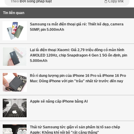
Theo
Đời sống pháp luật
Copy link
Tin liên quan
Samsung ra mắt điện thoại giá rẻ: Thiết kế đẹp, camera
50MP, pin 5.000mAh
Lại là điện thoại Xiaomi: Giá 2,79 triệu đồng có màn hình
AMOLED 120Hz, chip Snapdragon 4 Gen 1 5G ổn định, pin
5.000mAh
Rò rỉ dung lượng pin của iPhone 16 Pro và iPhone 16 Pro
Max: Dòng iPhone với pin "trâu" nhất từ trước đến nay
Apple sẽ nâng cấp iPhone bằng Al
Thái tử Samsung tức giận vì sản phẩm bị tố sao chép
Apple: Không khí nội bộ "rất căng thẳng"