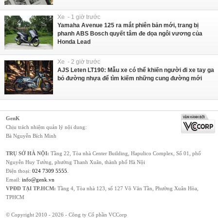
Xe - 1 giờ trước
Yamaha Avenue 125 ra mắt phiên bản mới, trang bị
phanh ABS Bosch quyết tâm đe dọa ngôi vương của
Honda Lead
Xe - 2 giờ trước
AJS Leten LT190: Mẫu xe có thể khiến người đi xe tay ga
bỏ đường nhựa để tìm kiếm những cung đường mới
GenK
Chịu trách nhiệm quản lý nội dung:
Bà Nguyễn Bích Minh
TRỤ SỞ HÀ NỘI:
Tầng 22, Tòa nhà Center Building, Hapulico Complex, Số 01, phố
Nguyễn Huy Tưởng, phường Thanh Xuân, thành phố Hà Nội
Điện thoại:
024 7309 5555
.
Email:
info@genk.vn
VPĐD TẠI TP.HCM:
Tầng 4, Tòa nhà 123, số 127 Võ Văn Tần, Phường Xuân Hòa,
TPHCM
© Copyright 2010 - 2026 - Công ty Cổ phần VCCorp