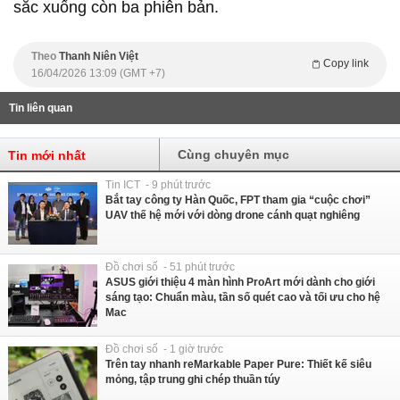
sắc xuống còn ba phiên bản.
Theo
Thanh Niên Việt
Copy link
16/04/2026 13:09 (GMT +7)
Tin liên quan
Cùng chuyên mục
Tin mới nhất
Tin ICT - 9 phút trước
Bắt tay công ty Hàn Quốc, FPT tham gia “cuộc chơi”
UAV thế hệ mới với dòng drone cánh quạt nghiêng
Đồ chơi số - 51 phút trước
ASUS giới thiệu 4 màn hình ProArt mới dành cho giới
sáng tạo: Chuẩn màu, tần số quét cao và tối ưu cho hệ
Mac
Đồ chơi số - 1 giờ trước
Trên tay nhanh reMarkable Paper Pure: Thiết kế siêu
mỏng, tập trung ghi chép thuần túy