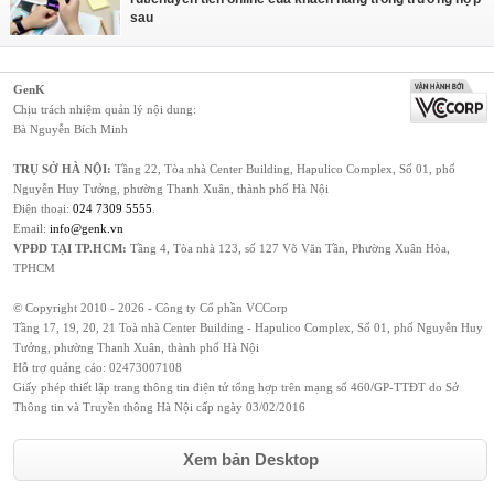
sau
GenK
Chịu trách nhiệm quản lý nội dung:
Bà Nguyễn Bích Minh
TRỤ SỞ HÀ NỘI:
Tầng 22, Tòa nhà Center Building, Hapulico Complex, Số 01, phố
Nguyễn Huy Tưởng, phường Thanh Xuân, thành phố Hà Nội
Điện thoại:
024 7309 5555
.
Email:
info@genk.vn
VPĐD TẠI TP.HCM:
Tầng 4, Tòa nhà 123, số 127 Võ Văn Tần, Phường Xuân Hòa,
TPHCM
© Copyright 2010 - 2026 - Công ty Cổ phần VCCorp
Tầng 17, 19, 20, 21 Toà nhà Center Building - Hapulico Complex, Số 01, phố Nguyễn Huy
Tưởng, phường Thanh Xuân, thành phố Hà Nội
Hỗ trợ quảng cáo:
02473007108
Giấy phép thiết lập trang thông tin điện tử tổng hợp trên mạng số 460/GP-TTĐT do Sở
Thông tin và Truyền thông Hà Nội cấp ngày 03/02/2016
Xem bản Desktop