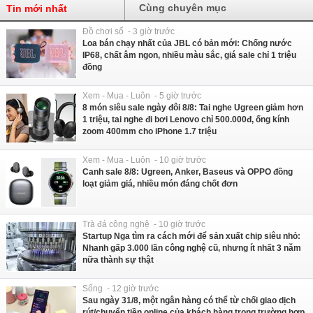
Cùng chuyên mục
Tin mới nhất
Đồ chơi số - 3 giờ trước
Loa bán chạy nhất của JBL có bản mới: Chống nước
IP68, chất âm ngon, nhiều màu sắc, giá sale chỉ 1 triệu
đồng
Xem - Mua - Luôn - 5 giờ trước
8 món siêu sale ngày đôi 8/8: Tai nghe Ugreen giảm hơn
1 triệu, tai nghe đi bơi Lenovo chỉ 500.000đ, ống kính
zoom 400mm cho iPhone 1.7 triệu
Xem - Mua - Luôn - 10 giờ trước
Canh sale 8/8: Ugreen, Anker, Baseus và OPPO đồng
loạt giảm giá, nhiều món đáng chốt đơn
Trà đá công nghệ - 10 giờ trước
Startup Nga tìm ra cách mới để sản xuất chip siêu nhỏ:
Nhanh gấp 3.000 lần công nghệ cũ, nhưng ít nhất 3 năm
nữa thành sự thật
Sống - 12 giờ trước
Sau ngày 31/8, một ngân hàng có thể từ chối giao dịch
rút/chuyển tiền online của khách hàng trong trường hợp