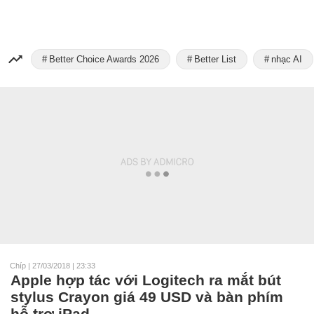
Better Choice Awards 2026
Better List
nhạc AI
Chíp
|
27/03/2018 | 23:33
Apple hợp tác với Logitech ra mắt bút
stylus Crayon giá 49 USD và bàn phím
hỗ trợ iPad