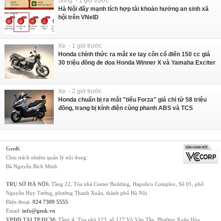
Sống - 1 giờ trước
Hà Nội đẩy mạnh tích hợp tài khoản hưởng an sinh xã
hội trên VNeID
Xe - 1 giờ trước
Honda chính thức ra mắt xe tay côn cổ điển 150 cc giá
30 triệu đồng đe dọa Honda Winner X và Yamaha Exciter
Xe - 2 giờ trước
Honda chuẩn bị ra mắt "tiểu Forza" giá chỉ từ 58 triệu
đồng, trang bị kính điện cùng phanh ABS và TCS
GenK
Chịu trách nhiệm quản lý nội dung:
Bà Nguyễn Bích Minh
TRỤ SỞ HÀ NỘI:
Tầng 22, Tòa nhà Center Building, Hapulico Complex, Số 01, phố
Nguyễn Huy Tưởng, phường Thanh Xuân, thành phố Hà Nội
Điện thoại:
024 7309 5555
.
Email:
info@genk.vn
VPĐD TẠI TP.HCM:
Tầng 4, Tòa nhà 123, số 127 Võ Văn Tần, Phường Xuân Hòa,