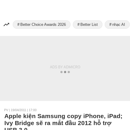
Better Choice Awards 2026
Better List
nhạc AI
PV
|
19/04/2011 | 17:00
Apple kiện Samsung copy iPhone, iPad;
Ivy Bridge sẽ ra mắt đầu 2012 hỗ trợ
USB 3.0