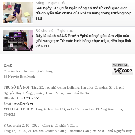
Sống - 6 giờ trước
Sau ngày 31/8, một ngân hàng có thể từ chối giao dịch
rút/chuyển tiền online của khách hàng trong trường hợp
sau
Đồ chơi số - 7 giờ trước
Đây là cách ASUS ProArt “phủ sóng” góc làm việc của
giới sáng tạo: Từ màn hình hàng chục triệu, đến loạt linh
kiện PC
GenK
Chịu trách nhiệm quản lý nội dung:
Bà Nguyễn Bích Minh
TRỤ SỞ HÀ NỘI:
Tầng 22, Tòa nhà Center Building, Hapulico Complex, Số 01, phố
Nguyễn Huy Tưởng, phường Thanh Xuân, thành phố Hà Nội
Điện thoại:
024 7309 5555
.
Email:
info@genk.vn
VPĐD TẠI TP.HCM:
Tầng 4, Tòa nhà 123, số 127 Võ Văn Tần, Phường Xuân Hòa,
TPHCM
© Copyright 2010 - 2026 - Công ty Cổ phần VCCorp
Tầng 17, 19, 20, 21 Toà nhà Center Building - Hapulico Complex, Số 01, phố Nguyễn Huy