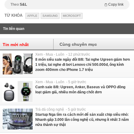
Theo
S&L
Copy link
TỪ KHÓA
APPLE
SAMSUNG
MICROSOFT
Tin liên quan
Cùng chuyên mục
Tin mới nhất
Xem - Mua - Luôn - 12 phút trước
8 món siêu sale ngày đôi 8/8: Tai nghe Ugreen giảm hơn
1 triệu, tai nghe đi bơi Lenovo chỉ 500.000đ, ống kính
zoom 400mm cho iPhone 1.7 triệu
Xem - Mua - Luôn - 5 giờ trước
Canh sale 8/8: Ugreen, Anker, Baseus và OPPO đồng
loạt giảm giá, nhiều món đáng chốt đơn
Trà đá công nghệ - 5 giờ trước
Startup Nga tìm ra cách mới để sản xuất chip siêu nhỏ:
Nhanh gấp 3.000 lần công nghệ cũ, nhưng ít nhất 3 năm
nữa thành sự thật