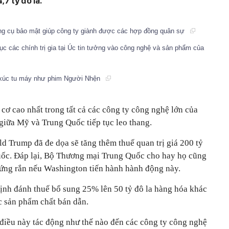
7 tỷ đô la.
ông cụ bảo mật giúp công ty giành được các hợp đồng quân sự
c các chính trị gia tại Úc tin tưởng vào công nghệ và sản phẩm của
iển xúc tu máy như phim Người Nhện
 cơ cao nhất trong tất cả các công ty công nghệ lớn của
iữa Mỹ và Trung Quốc tiếp tục leo thang.
d Trump đã đe dọa sẽ tăng thêm thuế quan trị giá 200 tỷ
ốc. Đáp lại, Bộ Thương mại Trung Quốc cho hay họ cũng
cứng rắn nếu Washington tiến hành hành động này.
nh đánh thuế bổ sung 25% lên 50 tỷ đô la hàng hóa khác
c sản phẩm chất bán dẫn.
 điều này tác động như thế nào đến các công ty công nghệ