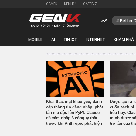
GAMEK
KENH14
CAFEBIZ
Better 
MOBILE
AI
TIN ICT
INTERNET
KHÁM PHÁ
Khai thác mật khẩu yếu, đánh
Được tạo ra t
cắp thông tin đăng nhập, phát
cuốn sách bị 
tán mã độc lên PyPI: Claude
tiêu hủy, Cla
đã xâm nhập 3 công ty thật
mình được xâ
trước khi Anthropic phát hiện
tro tàn của th