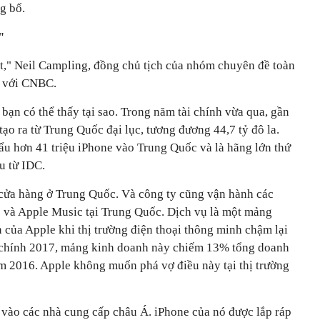
g bố.
"
ất," Neil Campling, đồng chủ tịch của nhóm chuyên đề toàn
i với CNBC.
bạn có thể thấy tại sao. Trong năm tài chính vừa qua, gần
o ra từ Trung Quốc đại lục, tương đương 44,7 tỷ đô la.
u hơn 41 triệu iPhone vào Trung Quốc và là hãng lớn thứ
ệu từ IDC.
 cửa hàng ở Trung Quốc. Và công ty cũng vận hành các
 và Apple Music tại Trung Quốc. Dịch vụ là một mảng
 của Apple khi thị trường điện thoại thông minh chậm lại
i chính 2017, mảng kinh doanh này chiếm 13% tổng doanh
ăm 2016. Apple không muốn phá vợ điều này tại thị trường
 vào các nhà cung cấp châu Á. iPhone của nó được lắp ráp