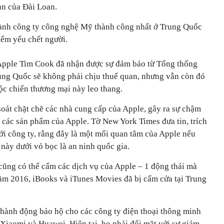
nn của Đài Loan.
thành công ty công nghệ Mỹ thành công nhất ở Trung Quốc
iểm yếu chết người.
Apple Tim Cook đã nhận được sự đảm bảo từ Tổng thống
ung Quốc sẽ không phải chịu thuế quan, nhưng vẫn còn đó
c chiến thương mại này leo thang.
soát chặt chẽ các nhà cung cấp của Apple, gây ra sự chậm
ề các sản phẩm của Apple. Tờ New York Times đưa tin, trích
ới công ty, rằng đây là một mối quan tâm của Apple nếu
này dưới vỏ bọc là an ninh quốc gia.
cũng có thể cấm các dịch vụ của Apple – 1 động thái mà
năm 2016, iBooks và iTunes Movies đã bị cấm cửa tại Trung
hành động bảo hộ cho các công ty điện thoại thông minh
Xiaomi và Huawei. Hiện tại, họ phải đối mặt với sự giám