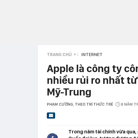
TRANG CHỦ
INTERNET
›
Apple là công ty cô
nhiều rủi ro nhất 
Mỹ-Trung
PHẠM CƯỜNG
, THEO TRÍ THỨC TRẺ
8 NĂM T
Trong năm tài chính vừa qua,