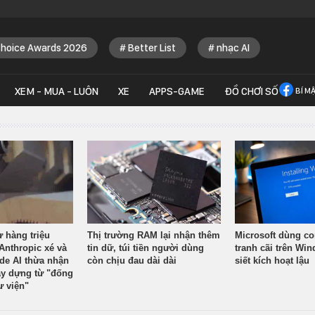
Choice Awards 2026
Better List
nhạc AI
XEM - MUA - LUÔN
XE
APPS-GAME
ĐỒ CHƠI SỐ
BÍ M
ừ hàng triệu
Thị trường RAM lại nhận thêm
Microsoft dùng co
Anthropic xé và
tin dữ, túi tiền người dùng
tranh cãi trên Wi
ude AI thừa nhận
còn chịu đau dài dài
siết kích hoạt lậu
y dựng từ "đống
ư viện"