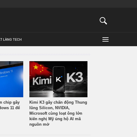
ẬT LÀNG TECH
n chip gây
Kimi K3 gây chấn động Thung
ndows 11 để
lũng Silicon, NVIDIA,
Microsoft cùng loạt ông lớn
kiến nghị Mỹ ủng hộ AI mã
nguồn mở