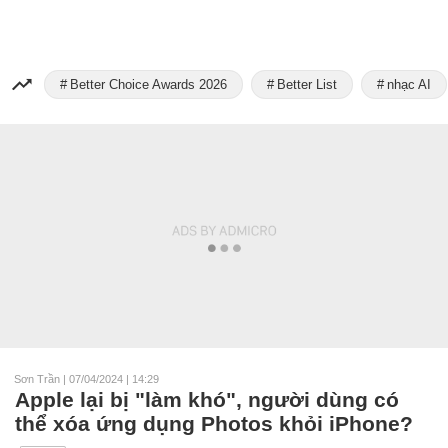
Better Choice Awards 2026
Better List
nhạc AI
Sơn Trần
|
07/04/2024 | 14:29
Apple lại bị "làm khó", người dùng có
thể xóa ứng dụng Photos khỏi iPhone?