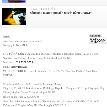
Tin ICT - 1 giờ trước
Thông báo quan trọng đến người dùng ChatGPT
GenK
Chịu trách nhiệm quản lý nội dung:
Bà Nguyễn Bích Minh
TRỤ SỞ HÀ NỘI:
Tầng 22, Tòa nhà Center Building, Hapulico Complex, Số 01, phố
Nguyễn Huy Tưởng, phường Thanh Xuân, thành phố Hà Nội
Điện thoại:
024 7309 5555
.
Email:
info@genk.vn
VPĐD TẠI TP.HCM:
Tầng 4, Tòa nhà 123, số 127 Võ Văn Tần, Phường Xuân Hòa,
TPHCM
© Copyright 2010 - 2026 - Công ty Cổ phần VCCorp
Tầng 17, 19, 20, 21 Toà nhà Center Building - Hapulico Complex, Số 01, phố Nguyễn Huy
Tưởng, phường Thanh Xuân, thành phố Hà Nội
Hỗ trợ quảng cáo:
02473007108
Giấy phép thiết lập trang thông tin điện tử tổng hợp trên mạng số 460/GP-TTĐT do Sở
Thông tin và Truyền thông Hà Nội cấp ngày 03/02/2016