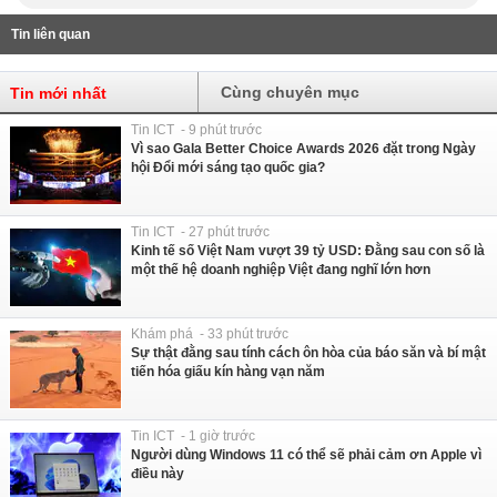
Tin liên quan
Cùng chuyên mục
Tin mới nhất
Tin ICT - 9 phút trước
Vì sao Gala Better Choice Awards 2026 đặt trong Ngày
hội Đổi mới sáng tạo quốc gia?
Tin ICT - 27 phút trước
Kinh tế số Việt Nam vượt 39 tỷ USD: Đằng sau con số là
một thế hệ doanh nghiệp Việt đang nghĩ lớn hơn
Khám phá - 33 phút trước
Sự thật đằng sau tính cách ôn hòa của báo săn và bí mật
tiến hóa giấu kín hàng vạn năm
Tin ICT - 1 giờ trước
Người dùng Windows 11 có thể sẽ phải cảm ơn Apple vì
điều này