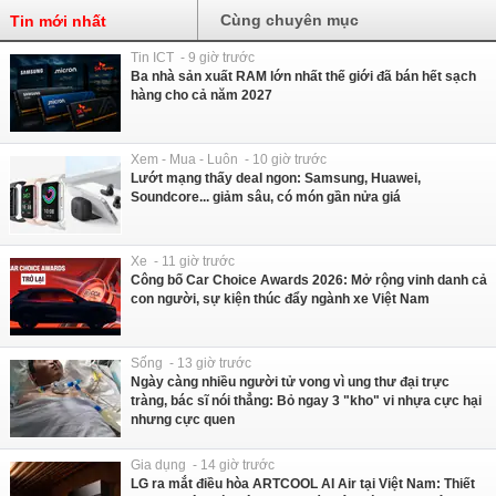
Cùng chuyên mục
Tin mới nhất
Tin ICT - 9 giờ trước
Ba nhà sản xuất RAM lớn nhất thế giới đã bán hết sạch
hàng cho cả năm 2027
Xem - Mua - Luôn - 10 giờ trước
Lướt mạng thấy deal ngon: Samsung, Huawei,
Soundcore... giảm sâu, có món gần nửa giá
Xe - 11 giờ trước
Công bố Car Choice Awards 2026: Mở rộng vinh danh cả
con người, sự kiện thúc đẩy ngành xe Việt Nam
Sống - 13 giờ trước
Ngày càng nhiều người tử vong vì ung thư đại trực
tràng, bác sĩ nói thẳng: Bỏ ngay 3 "kho" vi nhựa cực hại
nhưng cực quen
Gia dụng - 14 giờ trước
LG ra mắt điều hòa ARTCOOL AI Air tại Việt Nam: Thiết