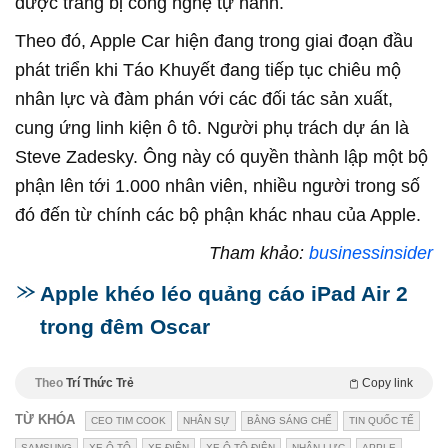
được trang bị công nghệ tự hành.
Theo đó, Apple Car hiện đang trong giai đoạn đầu
phát triển khi Táo Khuyết đang tiếp tục chiêu mộ
nhân lực và đàm phán với các đối tác sản xuất,
cung ứng linh kiện ô tô. Người phụ trách dự án là
Steve Zadesky. Ông này có quyền thành lập một bộ
phận lên tới 1.000 nhân viên, nhiều người trong số
đó đến từ chính các bộ phận khác nhau của Apple.
Tham khảo:
businessinsider
Apple khéo léo quảng cáo iPad Air 2
trong đêm Oscar
Theo
Trí Thức Trẻ
Copy link
TỪ KHÓA
CEO TIM COOK
NHÂN SỰ
BẰNG SÁNG CHẾ
TIN QUỐC TẾ
SAMSUNG
XE Ô TÔ
XE ĐIỆN
XE Ô TÔ ĐIỆN
NHÂN LỰC
APPLE