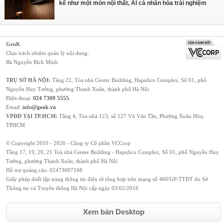
kế như một món nội thất, AI cá nhân hóa trải nghiệm
GenK
Chịu trách nhiệm quản lý nội dung:
Bà Nguyễn Bích Minh
TRỤ SỞ HÀ NỘI:
Tầng 22, Tòa nhà Center Building, Hapulico Complex, Số 01, phố
Nguyễn Huy Tưởng, phường Thanh Xuân, thành phố Hà Nội
Điện thoại:
024 7309 5555
.
Email:
info@genk.vn
VPĐD TẠI TP.HCM:
Tầng 4, Tòa nhà 123, số 127 Võ Văn Tần, Phường Xuân Hòa,
TPHCM
© Copyright 2010 - 2026 - Công ty Cổ phần VCCorp
Tầng 17, 19, 20, 21 Toà nhà Center Building - Hapulico Complex, Số 01, phố Nguyễn Huy
Tưởng, phường Thanh Xuân, thành phố Hà Nội
Hỗ trợ quảng cáo:
02473007108
Giấy phép thiết lập trang thông tin điện tử tổng hợp trên mạng số 460/GP-TTĐT do Sở
Thông tin và Truyền thông Hà Nội cấp ngày 03/02/2016
Xem bản Desktop