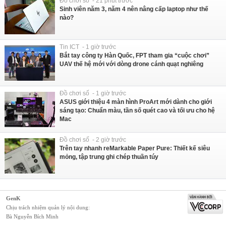
Đồ chơi số - 21 phút trước
Sinh viên năm 3, năm 4 nên nâng cấp laptop như thế
nào?
Tin ICT - 1 giờ trước
Bắt tay công ty Hàn Quốc, FPT tham gia “cuộc chơi”
UAV thế hệ mới với dòng drone cánh quạt nghiêng
Đồ chơi số - 1 giờ trước
ASUS giới thiệu 4 màn hình ProArt mới dành cho giới
sáng tạo: Chuẩn màu, tần số quét cao và tối ưu cho hệ
Mac
Đồ chơi số - 2 giờ trước
Trên tay nhanh reMarkable Paper Pure: Thiết kế siêu
mỏng, tập trung ghi chép thuần túy
GenK
Chịu trách nhiệm quản lý nội dung:
Bà Nguyễn Bích Minh