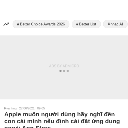
Better Choice Awards 2026
Better List
nhạc AI
Ryankog
|
27/06/2021 | 09:05
Apple muốn người dùng hãy nghĩ đến
con cái mình nếu định cài đặt ứng dụng
ngoài App Store