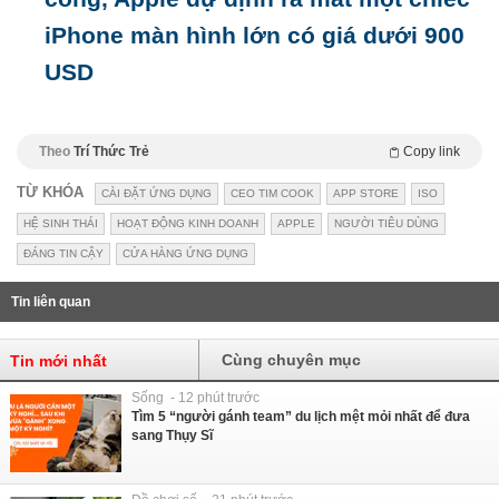
iPhone màn hình lớn có giá dưới 900
USD
Theo
Trí Thức Trẻ
Copy link
TỪ KHÓA
CÀI ĐẶT ỨNG DỤNG
CEO TIM COOK
APP STORE
ISO
HỆ SINH THÁI
HOẠT ĐỘNG KINH DOANH
APPLE
NGƯỜI TIÊU DÙNG
ĐÁNG TIN CẬY
CỬA HÀNG ỨNG DỤNG
Tin liên quan
Cùng chuyên mục
Tin mới nhất
Sống - 12 phút trước
Tìm 5 “người gánh team” du lịch mệt mỏi nhất để đưa
sang Thụy Sĩ