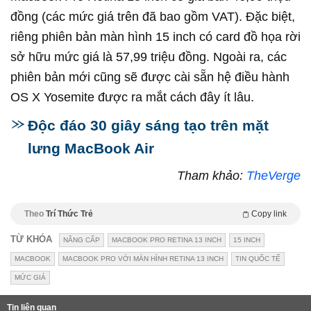
đồng (các mức giá trên đã bao gồm VAT). Đặc biệt,
riêng phiên bản màn hình 15 inch có card đồ họa rời
sở hữu mức giá là 57,99 triệu đồng. Ngoài ra, c
ác
phiên bản mới cũng sẽ được cài sẵn hệ điều hành
OS X Yosemite được ra mắt cách đây ít lâu.
Độc đáo 30 giây sáng tạo trên mặt
lưng MacBook Air
Tham khảo:
TheVerge
Theo
Trí Thức Trẻ
Copy link
TỪ KHÓA
NÂNG CẤP
MACBOOK PRO RETINA 13 INCH
15 INCH
MACBOOK
MACBOOK PRO VỚI MÀN HÌNH RETINA 13 INCH
TIN QUỐC TẾ
MỨC GIÁ
Tin liên quan