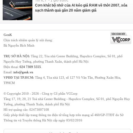
Tin ICT - 1 giờ trước
Cơn khát bộ nhớ của AI kéo giá RAM về thời 2007, xóa
sạch thành quả gần 20 năm giảm giá
GenK
Chịu trách nhiệm quản lý nội dung:
Bà Nguyễn Bích Minh
TRỤ SỞ HÀ NỘI:
Tầng 22, Tòa nhà Center Building, Hapulico Complex, Số 01, phố
Nguyễn Huy Tưởng, phường Thanh Xuân, thành phố Hà Nội
Điện thoại:
024 7309 5555
.
Email:
info@genk.vn
VPĐD TẠI TP.HCM:
Tầng 4, Tòa nhà 123, số 127 Võ Văn Tần, Phường Xuân Hòa,
TPHCM
© Copyright 2010 - 2026 - Công ty Cổ phần VCCorp
Tầng 17, 19, 20, 21 Toà nhà Center Building - Hapulico Complex, Số 01, phố Nguyễn Huy
Tưởng, phường Thanh Xuân, thành phố Hà Nội
Hỗ trợ quảng cáo:
02473007108
Giấy phép thiết lập trang thông tin điện tử tổng hợp trên mạng số 460/GP-TTĐT do Sở
Thông tin và Truyền thông Hà Nội cấp ngày 03/02/2016