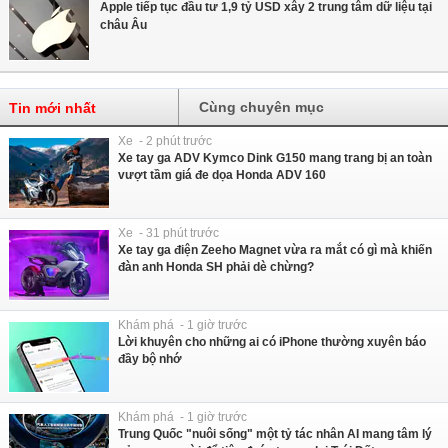
Apple tiếp tục đầu tư 1,9 tỷ USD xây 2 trung tâm dữ liệu tại
châu Âu
Cùng chuyên mục
Tin mới nhất
Xe - 2 phút trước
Xe tay ga ADV Kymco Dink G150 mang trang bị an toàn
vượt tầm giá đe dọa Honda ADV 160
Xe - 31 phút trước
Xe tay ga điện Zeeho Magnet vừa ra mắt có gì mà khiến
đàn anh Honda SH phải dè chừng?
Khám phá - 1 giờ trước
Lời khuyên cho những ai có iPhone thường xuyên báo
đầy bộ nhớ
Khám phá - 1 giờ trước
Trung Quốc "nuôi sống" một tỷ tác nhân AI mang tâm lý