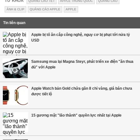
TỪ KHÓA
QUẢNG CÁO TẾT
APPLE TRUNG QUỐC
QUẢNG CÁO
ẢNH & CLIP
QUẢNG CÁO APPLE
APPLE
Tin liên quan
Apple bị tố ăn cắp công nghệ, nguy cơ bị phạt tới nửa tỷ
USD
Samsung mua lại Magna Steyr, phát triển xe điện "ăn thua
đủ" với Apple
Apple Watch bản Gold chứa gần 8 chỉ vàng, giá bán chưa
được tiết lộ
15 gương mặt "lão thành" quyền lực nhất tại Apple