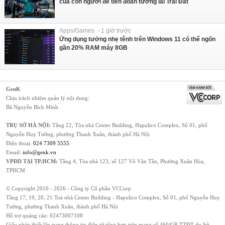
của con người để tiên đoán tương lai Trái Đất
Apps/Games - 1 giờ trước
Ứng dụng tưởng nhẹ tênh trên Windows 11 có thể ngốn
gần 20% RAM máy 8GB
GenK
Chịu trách nhiệm quản lý nội dung:
Bà Nguyễn Bích Minh
TRỤ SỞ HÀ NỘI:
Tầng 22, Tòa nhà Center Building, Hapulico Complex, Số 01, phố
Nguyễn Huy Tưởng, phường Thanh Xuân, thành phố Hà Nội
Điện thoại:
024 7309 5555
.
Email:
info@genk.vn
VPĐD TẠI TP.HCM:
Tầng 4, Tòa nhà 123, số 127 Võ Văn Tần, Phường Xuân Hòa,
TPHCM
© Copyright 2010 - 2026 - Công ty Cổ phần VCCorp
Tầng 17, 19, 20, 21 Toà nhà Center Building - Hapulico Complex, Số 01, phố Nguyễn Huy
Tưởng, phường Thanh Xuân, thành phố Hà Nội
Hỗ trợ quảng cáo:
02473007108
Giấy phép thiết lập trang thông tin điện tử tổng hợp trên mạng số 460/GP-TTĐT do Sở