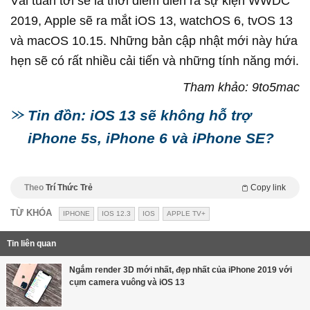
Vài tuần tới sẽ là thời điểm diễn ra sự kiện WWDC
2019, Apple sẽ ra mắt iOS 13, watchOS 6, tvOS 13
và macOS 10.15. Những bản cập nhật mới này hứa
hẹn sẽ có rất nhiều cải tiến và những tính năng mới.
Tham khảo: 9to5mac
Tin đồn: iOS 13 sẽ không hỗ trợ
iPhone 5s, iPhone 6 và iPhone SE?
Theo
Trí Thức Trẻ
Copy link
TỪ KHÓA
IPHONE
IOS 12.3
IOS
APPLE TV+
Tin liên quan
Ngắm render 3D mới nhất, đẹp nhất của iPhone 2019 với
cụm camera vuông và iOS 13