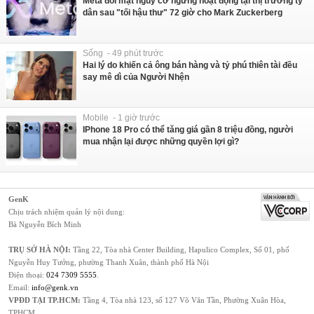
Meta đối mặt nguy cơ ngừng hoạt động tại thị trường tỷ
dân sau "tối hậu thư" 72 giờ cho Mark Zuckerberg
Sống - 49 phút trước
Hai lý do khiến cả ông bán hàng và tỷ phú thiên tài đều
say mê dì của Người Nhện
Mobile - 1 giờ trước
IPhone 18 Pro có thể tăng giá gần 8 triệu đồng, người
mua nhận lại được những quyền lợi gì?
GenK
Chịu trách nhiệm quản lý nội dung:
Bà Nguyễn Bích Minh
TRỤ SỞ HÀ NỘI:
Tầng 22, Tòa nhà Center Building, Hapulico Complex, Số 01, phố
Nguyễn Huy Tưởng, phường Thanh Xuân, thành phố Hà Nội
Điện thoại:
024 7309 5555
.
Email:
info@genk.vn
VPĐD TẠI TP.HCM:
Tầng 4, Tòa nhà 123, số 127 Võ Văn Tần, Phường Xuân Hòa,
TPHCM