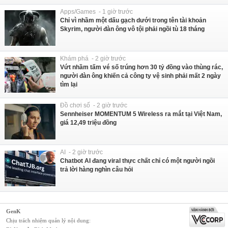
Apps/Games - 1 giờ trước
Chỉ vì nhầm một dấu gạch dưới trong tên tài khoản
Skyrim, người đàn ông vô tội phải ngồi tù 18 tháng
Khám phá - 2 giờ trước
Vứt nhầm tấm vé số trúng hơn 30 tỷ đồng vào thùng rác,
người đàn ông khiến cả công ty vệ sinh phải mất 2 ngày
tìm lại
Đồ chơi số - 2 giờ trước
Sennheiser MOMENTUM 5 Wireless ra mắt tại Việt Nam,
giá 12,49 triệu đồng
AI - 2 giờ trước
Chatbot AI đang viral thực chất chỉ có một người ngồi
trả lời hàng nghìn câu hỏi
GenK
Chịu trách nhiệm quản lý nội dung: