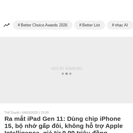
Better Choice Awards 2026
Better List
nhạc AI
Thế Duyệt
|
04/03/2025 | 23:00
Ra mắt iPad Gen 11: Dùng chip iPhone
15, bộ nhớ gấp đôi, không hỗ trợ Apple
Intelligence, giá từ 9,99 triệu đồng