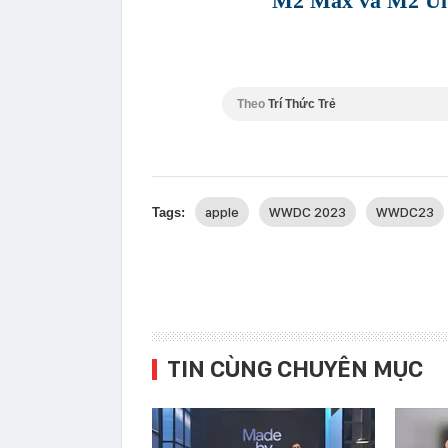
M2 Max và M2 Ultr
Theo
Trí Thức Trẻ
apple
WWDC 2023
WWDC23
Tags:
TIN CÙNG CHUYÊN MỤC