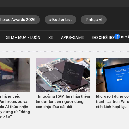
Choice Awards 2026
Better List
nhạc AI
XEM - MUA - LUÔN
XE
APPS-GAME
ĐỒ CHƠI SỐ
BÍ M
ừ hàng triệu
Thị trường RAM lại nhận thêm
Microsoft dùng co
Anthropic xé và
tin dữ, túi tiền người dùng
tranh cãi trên Wi
ude AI thừa nhận
còn chịu đau dài dài
siết kích hoạt lậu
y dựng từ "đống
ư viện"