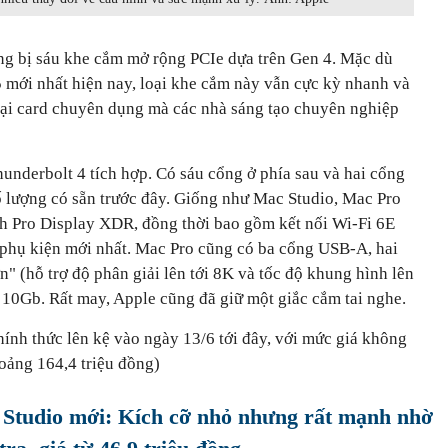
ang bị sáu khe cắm mở rộng PCIe dựa trên Gen 4. Mặc dù
 mới nhất hiện nay, loại khe cắm này vẫn cực kỳ nhanh và
loại card chuyên dụng mà các nhà sáng tạo chuyên nghiệp
underbolt 4 tích hợp. Có sáu cổng ở phía sau và hai cổng
số lượng có sẵn trước đây. Giống như Mac Studio, Mac Pro
ình Pro Display XDR, đồng thời bao gồm kết nối Wi-Fi 6E
c phụ kiện mới nhất. Mac Pro cũng có ba cổng USB-A, hai
 (hỗ trợ độ phân giải lên tới 8K và tốc độ khung hình lên
 10Gb. Rất may, Apple cũng đã giữ một giắc cắm tai nghe.
ính thức lên kệ vào ngày 13/6 tới đây, với mức giá không
oảng 164,4 triệu đồng)
Studio mới: Kích cỡ nhỏ nhưng rất mạnh nhờ