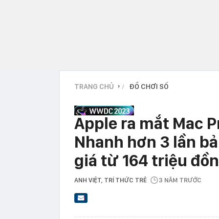
TRANG CHỦ
ĐỒ CHƠI SỐ
›
Apple ra mắt Mac P
Nhanh hơn 3 lần bản
giá từ 164 triệu đồ
ANH VIỆT
, TRÍ THỨC TRẺ
3 NĂM TRƯỚC