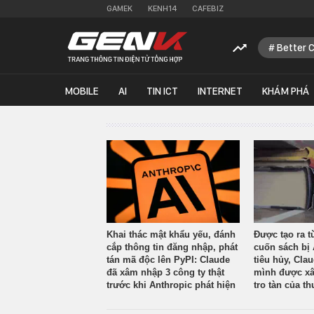
GAMEK
KENH14
CAFEBIZ
Better 
MOBILE
AI
TIN ICT
INTERNET
KHÁM PHÁ
Khai thác mật khẩu yếu, đánh
Được tạo ra t
cắp thông tin đăng nhập, phát
cuốn sách bị 
tán mã độc lên PyPI: Claude
tiêu hủy, Cla
đã xâm nhập 3 công ty thật
mình được xâ
trước khi Anthropic phát hiện
tro tàn của th