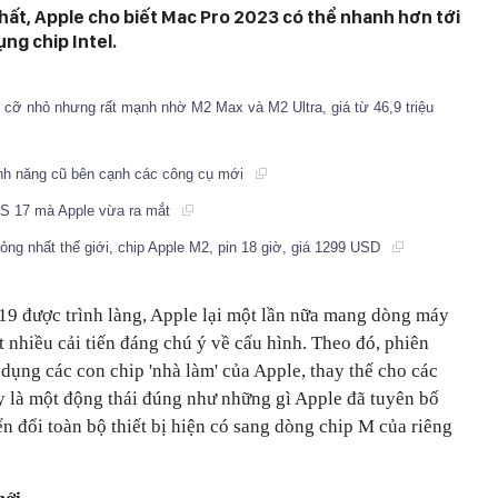
nhất, Apple cho biết Mac Pro 2023 có thể nhanh hơn tới
ụng chip Intel.
 cỡ nhỏ nhưng rất mạnh nhờ M2 Max và M2 Ultra, giá từ 46,9 triệu
ính năng cũ bên cạnh các công cụ mới
iOS 17 mà Apple vừa ra mắt
ỏng nhất thế giới, chip Apple M2, pin 18 giờ, giá 1299 USD
19 được trình làng, Apple lại một lần nữa mang dòng máy
t nhiều cải tiến đáng chú ý về cấu hình. Theo đó, phiên
dụng các con chip 'nhà làm' của Apple, thay thế cho các
ây là một động thái đúng như những gì Apple đã tuyên bố
n đổi toàn bộ thiết bị hiện có sang dòng chip M của riêng