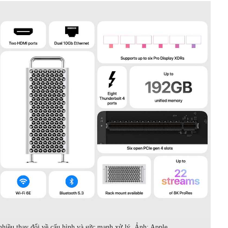
hiều thay đổi về cấu hình và sức mạnh xử lý. Ảnh: Apple