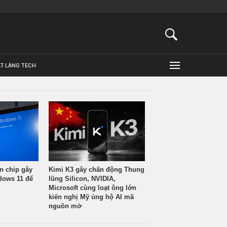
ẬT LÀNG TECH
n chip gây
Kimi K3 gây chấn động Thung
ndows 11 để
lũng Silicon, NVIDIA,
Microsoft cùng loạt ông lớn
kiến nghị Mỹ ủng hộ AI mã
nguồn mở