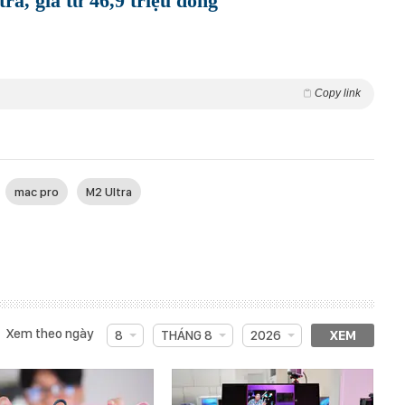
a, giá từ 46,9 triệu đồng
Copy link
mac pro
M2 Ultra
Xem theo ngày
8
THÁNG 8
2026
XEM