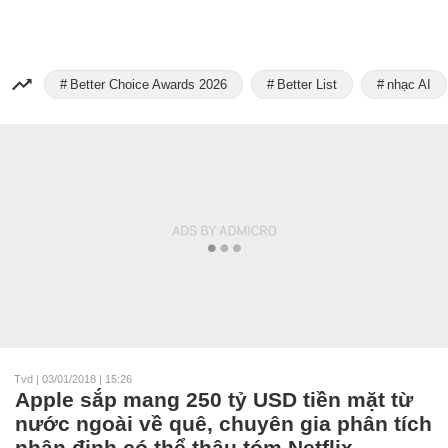
Better Choice Awards 2026
Better List
nhạc AI
Tvd
|
03/01/2018 | 15:26
Apple sắp mang 250 tỷ USD tiền mặt từ
nước ngoài về quê, chuyên gia phân tích
nhận định có thể thâu tóm Netflix,