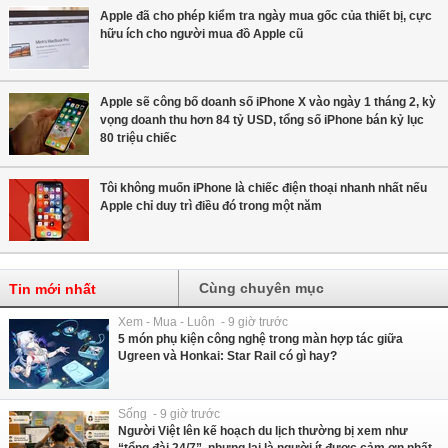
Apple đã cho phép kiểm tra ngày mua gốc của thiết bị, cực
hữu ích cho người mua đồ Apple cũ
Apple sẽ công bố doanh số iPhone X vào ngày 1 tháng 2, kỳ
vọng doanh thu hơn 84 tỷ USD, tổng số iPhone bán kỷ lục
80 triệu chiếc
Tôi không muốn iPhone là chiếc điện thoại nhanh nhất nếu
Apple chỉ duy trì điều đó trong một năm
Cùng chuyên mục
Tin mới nhất
Xem - Mua - Luôn - 9 giờ trước
5 món phụ kiện công nghệ trong màn hợp tác giữa
Ugreen và Honkai: Star Rail có gì hay?
Sống - 9 giờ trước
Người Việt lên kế hoạch du lịch thường bị xem như