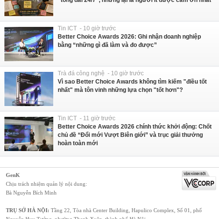
“tổng đài 24/7”, nhưng lại là người ít được cảm ơn nhất
Tin ICT - 10 giờ trước
Better Choice Awards 2026: Ghi nhận doanh nghiệp
bằng “những gì đã làm và đo được”
Trà đá công nghệ - 10 giờ trước
Vì sao Better Choice Awards không tìm kiếm "điều tốt
nhất" mà tôn vinh những lựa chọn "tốt hơn"?
Tin ICT - 11 giờ trước
Better Choice Awards 2026 chính thức khởi động: Chốt
chủ đề “Đổi mới Vượt Biên giới” và trục giải thưởng
hoàn toàn mới
GenK
Chịu trách nhiệm quản lý nội dung:
Bà Nguyễn Bích Minh
TRỤ SỞ HÀ NỘI:
Tầng 22, Tòa nhà Center Building, Hapulico Complex, Số 01, phố