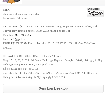
GenK
Chịu trách nhiệm quản lý nội dung:
Bà Nguyễn Bích Minh
TRỤ SỞ HÀ NỘI:
Tầng 22, Tòa nhà Center Building, Hapulico Complex, Số 01, phố
Nguyễn Huy Tưởng, phường Thanh Xuân, thành phố Hà Nội
Điện thoại:
024 7309 5555
.
Email:
info@genk.vn
VPĐD TẠI TP.HCM:
Tầng 4, Tòa nhà 123, số 127 Võ Văn Tần, Phường Xuân Hòa,
TPHCM
© Copyright 2010 - 2026 - Công ty Cổ phần VCCorp
Tầng 17, 19, 20, 21 Toà nhà Center Building - Hapulico Complex, Số 01, phố Nguyễn Huy
Tưởng, phường Thanh Xuân, thành phố Hà Nội
Hỗ trợ quảng cáo:
02473007108
Giấy phép thiết lập trang thông tin điện tử tổng hợp trên mạng số 460/GP-TTĐT do Sở
Thông tin và Truyền thông Hà Nội cấp ngày 03/02/2016
Xem bản Desktop