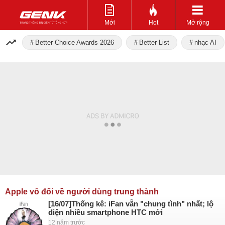
Mới
Hot
Mở rộng
Better Choice Awards 2026
Better List
nhạc AI
Apple vô đối về người dùng trung thành
[16/07]Thống kê: iFan vẫn "chung tình" nhất; lộ
diện nhiều smartphone HTC mới
12 năm trước