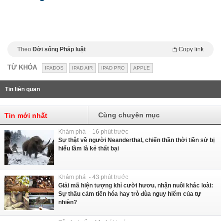
Theo
Đời sống Pháp luật
Copy link
TỪ KHÓA
IPADOS
IPAD AIR
IPAD PRO
APPLE
Tin liên quan
Cùng chuyên mục
Tin mới nhất
Khám phá - 16 phút trước
Sự thật về người Neanderthal, chiến thần thời tiền sử bị
hiểu lầm là kẻ thất bại
Khám phá - 43 phút trước
Giải mã hiện tượng khỉ cưỡi hươu, nhận nuôi khác loài:
Sự thấu cảm tiến hóa hay trò đùa nguy hiểm của tự
nhiên?