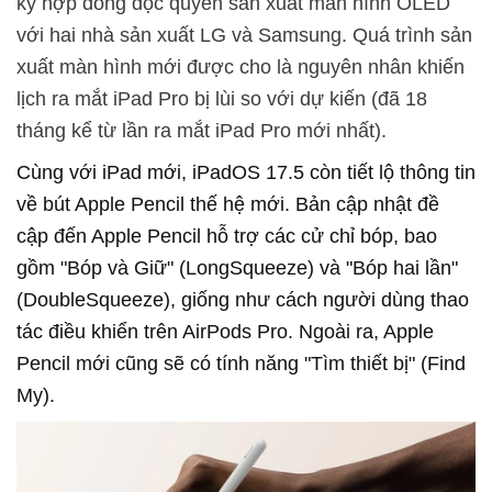
ký hợp đồng độc quyền sản xuất màn hình OLED
với hai nhà sản xuất LG và Samsung. Quá trình sản
xuất màn hình mới được cho là nguyên nhân khiến
lịch ra mắt iPad Pro bị lùi so với dự kiến (đã 18
tháng kể từ lần ra mắt iPad Pro mới nhất).
Cùng với iPad mới, iPadOS 17.5 còn tiết lộ thông tin
về bút Apple Pencil thế hệ mới. Bản cập nhật đề
cập đến Apple Pencil hỗ trợ các cử chỉ bóp, bao
gồm "Bóp và Giữ" (LongSqueeze) và "Bóp hai lần"
(DoubleSqueeze), giống như cách người dùng thao
tác điều khiển trên AirPods Pro. Ngoài ra, Apple
Pencil mới cũng sẽ có tính năng "Tìm thiết bị" (Find
My).