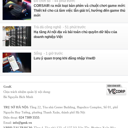
Đồ chơi số - 44 phút trước
CORSAIR ra mắt loạt bàn phím và chuột chơi game mới:
Thiết kế cho cả làm việc lẫn giải trí, hướng đến game thủ
mới
Trà đá công nghệ - 51 phút trước
Hạ tầng AI nội địa và bài toán chủ quyền dữ liệu của
doanh nghiệp Việt
Sống - 1 giờ trước
Lưu ý quan trọng khi đăng nhập VneID
GenK
Chịu trách nhiệm quản lý nội dung:
Bà Nguyễn Bích Minh
TRỤ SỞ HÀ NỘI:
Tầng 22, Tòa nhà Center Building, Hapulico Complex, Số 01, phố
Nguyễn Huy Tưởng, phường Thanh Xuân, thành phố Hà Nội
Điện thoại:
024 7309 5555
.
Email:
info@genk.vn
VPĐD TẠI TP.HCM:
Tầng 4, Tòa nhà 123, số 127 Võ Văn Tần, Phường Xuân Hòa,