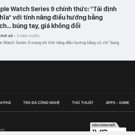
ple Watch Series 9 chính thức: "Tái định
hĩa" với tính năng điều hướng bằng
ch... búng tay, giá không đổi
hơi số -
3 năm trước
e Watch Series 9 mang tới tính năng điều hướng bằng cử chỉ "búng
.
M PHÁ
TRÀ ĐÁ CÔNG NGHỆ
THỦ THUẬT
APPS - GAME
inh