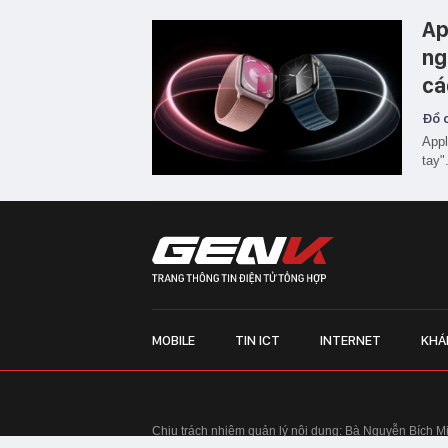
Ap
ng
cá
Đồ c
Appl
tay"
MOBILE
TIN ICT
INTERNET
KHÁ
Chịu trách nhiệm quản lý nội dung: Bà Nguyễn Bích M