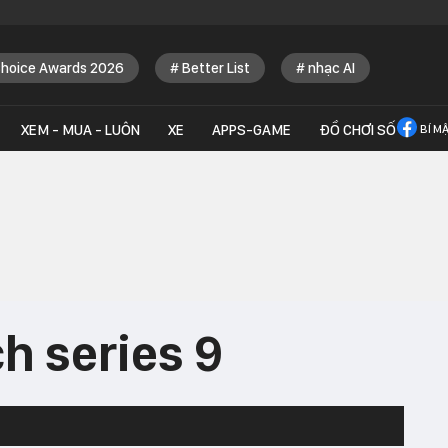
Choice Awards 2026
Better List
nhạc AI
XEM - MUA - LUÔN
XE
APPS-GAME
ĐỒ CHƠI SỐ
BÍ M
h series 9