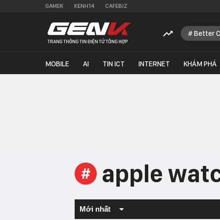
GAMEK
KENH14
CAFEBIZ
Better 
MOBILE
AI
TIN ICT
INTERNET
KHÁM PHÁ
apple watc
#
Mới nhất