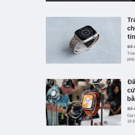
Tr
ch
tí
Đồ c
Tính
phải
Đâ
cứ
bằ
Đồ c
Giá 
18.9