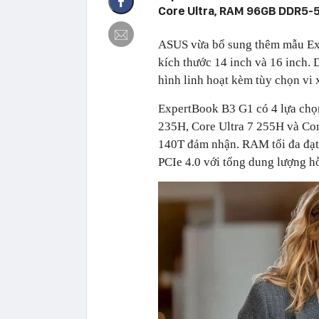
Core Ultra, RAM 96GB DDR5-
ASUS vừa bổ sung thêm mẫu Exp
kích thước 14 inch và 16 inch
hình linh hoạt kèm tùy chọn vi x
ExpertBook B3 G1 có 4 lựa chọn 
235H, Core Ultra 7 255H và Cor
140T đảm nhận. RAM tối đa đạ
PCIe 4.0 với tổng dung lượng hỗ