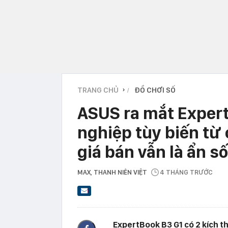
TRANG CHỦ
ĐỒ CHƠI SỐ
›
ASUS ra mắt Expert
nghiệp tùy biến từ
giá bán vẫn là ẩn số
MAX
, THANH NIÊN VIỆT
4 THÁNG TRƯỚC
ExpertBook B3 G1 có 2 kích thư