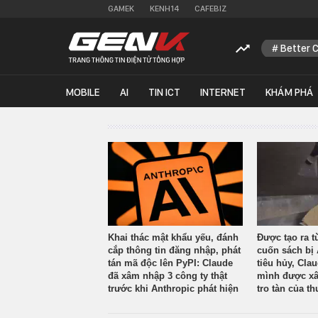
GAMEK
KENH14
CAFEBIZ
Better 
MOBILE
AI
TIN ICT
INTERNET
KHÁM PHÁ
Khai thác mật khẩu yếu, đánh
Được tạo ra t
cắp thông tin đăng nhập, phát
cuốn sách bị 
tán mã độc lên PyPI: Claude
tiêu hủy, Cla
đã xâm nhập 3 công ty thật
mình được xâ
trước khi Anthropic phát hiện
tro tàn của th