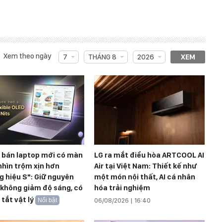
Xem theo ngày
7
THÁNG 8
2026
XEM
 bán laptop mới có màn
LG ra mắt điều hòa ARTCOOL AI
hìn trộm xịn hơn
Air tại Việt Nam: Thiết kế như
 hiệu S": Giữ nguyên
một món nội thất, AI cá nhân
 không giảm độ sáng, có
hóa trải nghiệm
 tắt vật lý
Nổi bật
06/08/2026 | 16:40