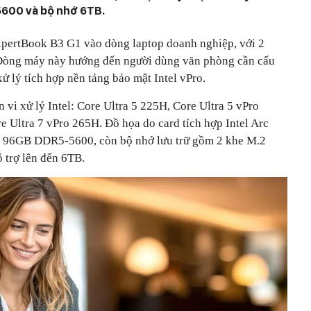
5600 và bộ nhớ 6TB.
ertBook B3 G1 vào dòng laptop doanh nghiệp, với 2
. Dòng máy này hướng đến người dùng văn phòng cần cấu
ử lý tích hợp nền tảng bảo mật Intel vPro.
vi xử lý Intel: Core Ultra 5 225H, Core Ultra 5 vPro
e Ultra 7 vPro 265H. Đồ họa do card tích hợp Intel Arc
t 96GB DDR5-5600, còn bộ nhớ lưu trữ gồm 2 khe M.2
 trợ lên đến 6TB.