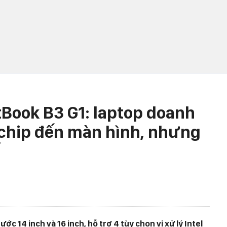
Book B3 G1: laptop doanh
 chip đến màn hình, nhưng
ớc 14 inch và 16 inch, hỗ trợ 4 tùy chọn vi xử lý Intel