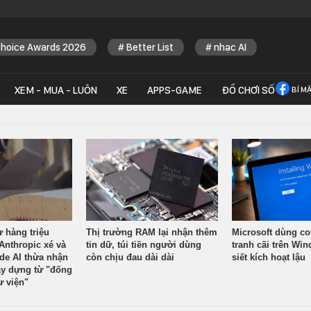
Choice Awards 2026
Better List
nhạc AI
XEM - MUA - LUÔN
XE
APPS-GAME
ĐỒ CHƠI SỐ
BÍ M
ừ hàng triệu
Thị trường RAM lại nhận thêm
Microsoft dùng co
Anthropic xé và
tin dữ, túi tiền người dùng
tranh cãi trên Wi
ude AI thừa nhận
còn chịu đau dài dài
siết kích hoạt lậu
y dựng từ "đống
ư viện"