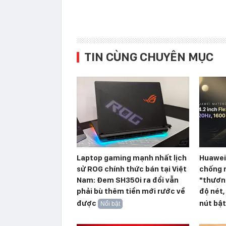
TIN CÙNG CHUYÊN MỤC
Laptop gaming mạnh nhất lịch
Huawei
sử ROG chính thức bán tại Việt
chống n
Nam: Đem SH350i ra đổi vẫn
"thương
phải bù thêm tiền mới rước về
độ nét,
được
nút bật
Nổi bật