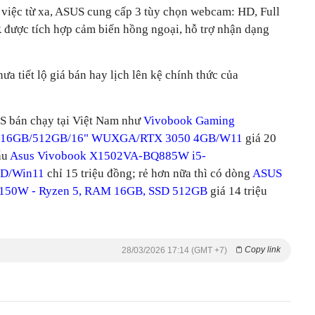
m việc từ xa, ASUS cung cấp 3 tùy chọn webcam: HD, Full
được tích hợp cảm biến hồng ngoại, hỗ trợ nhận dạng
a tiết lộ giá bán hay lịch lên kệ chính thức của
S bán chạy tại Việt Nam như
Vivobook Gaming
/16GB/512GB/16" WUXGA/RTX 3050 4GB/W11
giá 20
ẫu
Asus Vivobook X1502VA-BQ885W i5-
HD/Win11
chỉ 15 triệu đồng; rẻ hơn nữa thì có dòng
ASUS
150W - Ryzen 5, RAM 16GB, SSD 512GB
giá 14 triệu
Copy link
28/03/2026 17:14 (GMT +7)