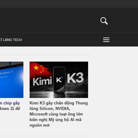
ẬT LÀNG TECH
n chip gây
Kimi K3 gây chấn động Thung
ndows 11 để
lũng Silicon, NVIDIA,
Microsoft cùng loạt ông lớn
kiến nghị Mỹ ủng hộ AI mã
nguồn mở