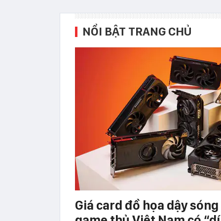
NỔI BẬT TRANG CHỦ
Giá card đồ họa dậy sóng 
game thủ Việt Nam có “d