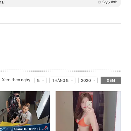
Copy link
41/
Xem theo ngày
8
THÁNG 8
2026
XEM