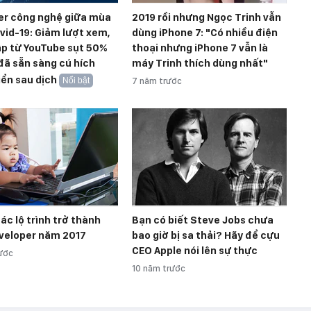
er công nghệ giữa mùa
2019 rồi nhưng Ngọc Trinh vẫn
vid-19: Giảm lượt xem,
dùng iPhone 7: "Có nhiều điện
ập từ YouTube sụt 50%
thoại nhưng iPhone 7 vẫn là
đã sẵn sàng cú hích
máy Trinh thích dùng nhất"
iển sau dịch
Nổi bật
7 năm trước
ác lộ trình trở thành
Bạn có biết Steve Jobs chưa
veloper năm 2017
bao giờ bị sa thải? Hãy để cựu
CEO Apple nói lên sự thực
ước
10 năm trước