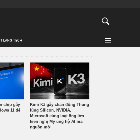
ẬT LÀNG TECH
n chip gây
Kimi K3 gây chấn động Thung
ndows 11 để
lũng Silicon, NVIDIA,
Microsoft cùng loạt ông lớn
kiến nghị Mỹ ủng hộ AI mã
nguồn mở