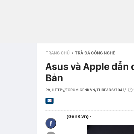
TRANG CHỦ
TRÀ ĐÁ CÔNG NGHỆ
›
Asus và Apple dẫn 
Bản
PV
, HTTP://FORUM.GENK.VN/THREADS/7041/
(GenK.vn) -