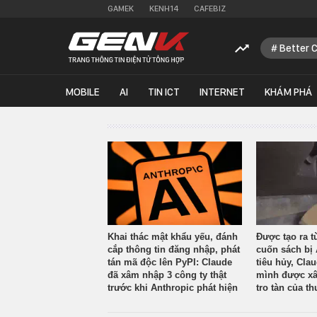
GAMEK
KENH14
CAFEBIZ
Better 
MOBILE
AI
TIN ICT
INTERNET
KHÁM PHÁ
Khai thác mật khẩu yếu, đánh
Được tạo ra t
cắp thông tin đăng nhập, phát
cuốn sách bị 
tán mã độc lên PyPI: Claude
tiêu hủy, Cla
đã xâm nhập 3 công ty thật
mình được xâ
trước khi Anthropic phát hiện
tro tàn của th