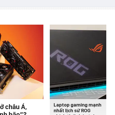
Laptop gaming mạnh
ở châu Á,
nhất lịch sử ROG
ính bão”?