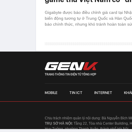
Gigabyte được báo điều chỉnh giá card tại Nh
biến động tương tự ở Trung Quốc và Hàn Quố
báo chính thức, nhưng khó tránh hoàn toàn sứ
MOBILE
TIN ICT
INTERNET
KHÁ
Chịu trách nhiệm quản lý nội dung: Bà Nguyễn Bích M
TRỤ SỞ HÀ NỘI:
Tầng 22, Tòa nhà Center Building, 
Huy Tưởng, phường Thanh Xuân, thành phố Hà Nội