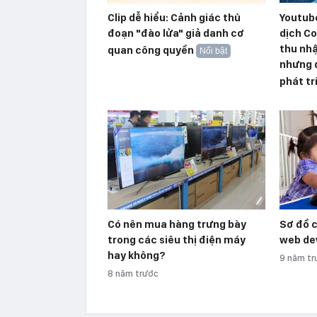
Clip dễ hiểu: Cảnh giác thủ
Youtub
đoạn "đào lửa" giả danh cơ
dịch Co
thu nh
quan công quyền
Nổi bật
nhưng 
phát tr
Có nên mua hàng trưng bày
Sơ đồ c
trong các siêu thị điện máy
web de
hay không?
9 năm tr
8 năm trước