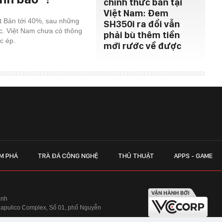
chính thức bán tại
Việt Nam: Đem
ật Bản tới 40%, sau những
SH350i ra đổi vẫn
c. Việt Nam chưa có thông
phải bù thêm tiền
c ép.
mới rước về được
M PHÁ
TRÀ ĐÁ CÔNG NGHỆ
THỦ THUẬT
APPS - GAME
inh
Hapulico Complex, Số 01, phố Nguyễn