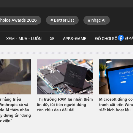
Choice Awards 2026
Better List
nhạc AI
XEM - MUA - LUÔN
XE
APPS-GAME
ĐỒ CHƠI SỐ
BÍ M
ừ hàng triệu
Thị trường RAM lại nhận thêm
Microsoft dùng co
Anthropic xé và
tin dữ, túi tiền người dùng
tranh cãi trên Wi
ude AI thừa nhận
còn chịu đau dài dài
siết kích hoạt lậu
y dựng từ "đống
ư viện"