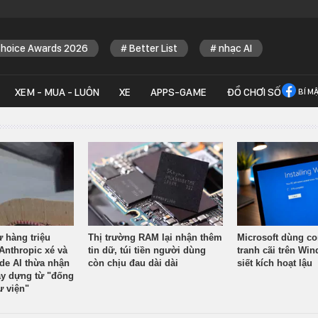
Choice Awards 2026
Better List
nhạc AI
XEM - MUA - LUÔN
XE
APPS-GAME
ĐỒ CHƠI SỐ
BÍ M
ừ hàng triệu
Thị trường RAM lại nhận thêm
Microsoft dùng co
Anthropic xé và
tin dữ, túi tiền người dùng
tranh cãi trên Wi
ude AI thừa nhận
còn chịu đau dài dài
siết kích hoạt lậu
y dựng từ "đống
ư viện"