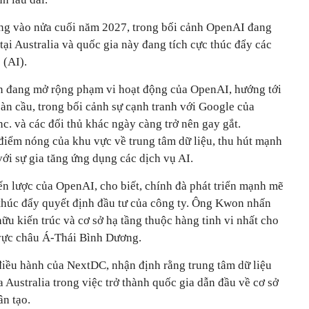
ộng vào nửa cuối năm 2027, trong bối cảnh OpenAI đang
tại Australia và quốc gia này đang tích cực thúc đẩy các
 (AI).
 đang mở rộng phạm vi hoạt động của OpenAI, hướng tới
oàn cầu, trong bối cảnh sự cạnh tranh với Google của
nc. và các đối thủ khác ngày càng trở nên gay gắt.
 điểm nóng của khu vực về trung tâm dữ liệu, thu hút mạnh
ới sự gia tăng ứng dụng các dịch vụ AI.
 lược của OpenAI, cho biết, chính đà phát triển mạnh mẽ
 thúc đẩy quyết định đầu tư của công ty. Ông Kwon nhấn
ữu kiến trúc và cơ sở hạ tầng thuộc hàng tinh vi nhất cho
 vực châu Á-Thái Bình Dương.
iều hành của NextDC, nhận định rằng trung tâm dữ liệu
Australia trong việc trở thành quốc gia dẫn đầu về cơ sở
ân tạo.