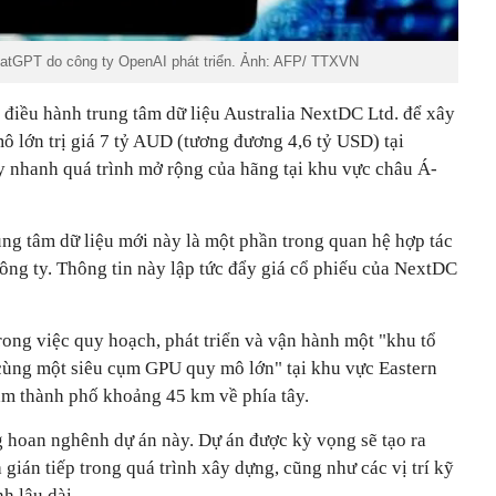
atGPT do công ty OpenAI phát triển. Ảnh: AFP/ TTXVN
 điều hành trung tâm dữ liệu Australia NextDC Ltd. để xây
ô lớn trị giá 7 tỷ AUD (tương đương 4,6 tỷ USD) tại
 nhanh quá trình mở rộng của hãng tại khu vực châu Á-
ung tâm dữ liệu mới này là một phần trong quan hệ hợp tác
công ty. Thông tin này lập tức đẩy giá cổ phiếu của NextDC
ong việc quy hoạch, phát triển và vận hành một "khu tổ
cùng một siêu cụm GPU quy mô lớn" tại khu vực Eastern
âm thành phố khoảng 45 km về phía tây.
g hoan nghênh dự án này. Dự án được kỳ vọng sẽ tạo ra
 gián tiếp trong quá trình xây dựng, cũng như các vị trí kỹ
nh lâu dài.