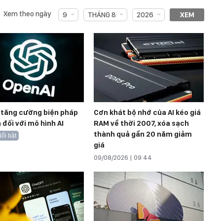
Xem theo ngày
9
THÁNG 8
2026
XEM
 tăng cường biện pháp
Cơn khát bộ nhớ của AI kéo giá
 đối với mô hình AI
RAM về thời 2007, xóa sạch
thành quả gần 20 năm giảm
ổi bật
giá
09/08/2026 | 09:44