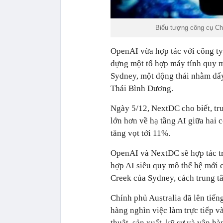
Biểu tượng công cụ Ch
OpenAI vừa hợp tác với công ty
dựng một tổ hợp máy tính quy m
Sydney, một động thái nhằm đẩy
Thái Bình Dương.
Ngày 5/12, NextDC cho biết, tr
lớn hơn về hạ tầng AI giữa hai 
tăng vọt tới 11%.
OpenAI và NextDC sẽ hợp tác tr
hợp AI siêu quy mô thế hệ mới 
Creek của Sydney, cách trung t
Chính phủ Australia đã lên tiến
hàng nghìn việc làm trực tiếp và
thuật, sản xuất, kỹ sư và vận hà