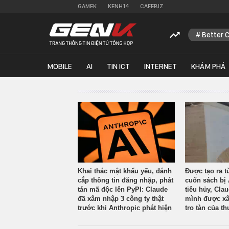
GAMEK
KENH14
CAFEBIZ
Better 
MOBILE
AI
TIN ICT
INTERNET
KHÁM PHÁ
Khai thác mật khẩu yếu, đánh
Được tạo ra t
cắp thông tin đăng nhập, phát
cuốn sách bị 
tán mã độc lên PyPI: Claude
tiêu hủy, Cla
đã xâm nhập 3 công ty thật
mình được xâ
trước khi Anthropic phát hiện
tro tàn của th