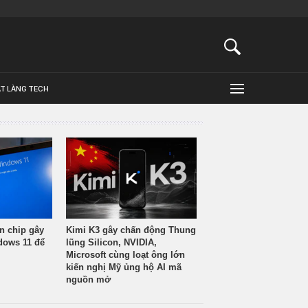
ẬT LÀNG TECH
n chip gây
Kimi K3 gây chấn động Thung
ndows 11 để
lũng Silicon, NVIDIA,
Microsoft cùng loạt ông lớn
kiến nghị Mỹ ủng hộ AI mã
nguồn mở