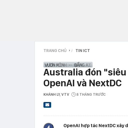
TRANG CHỦ
TIN ICT
›
Australia đón "siêu
OpenAI và NextDC
KHÁNH LY
, VTV
8 THÁNG TRƯỚC
OpenAI hợp tác NextDC xây dựn