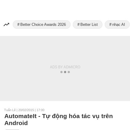
Better Choice Awards 2026
Better List
nhạc AI
Tuấn Lê
|
20/02/2015 | 17:00
AutomateIt - Tự động hóa tác vụ trên
Android