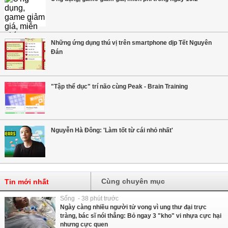
Những ứng dụng thú vị trên smartphone dịp Tết Nguyên
Đán
"Tập thể dục" trí não cùng Peak - Brain Training
Nguyễn Hà Đông: 'Làm tốt từ cái nhỏ nhất'
Cùng chuyên mục
Tin mới nhất
Sống - 38 phút trước
Ngày càng nhiều người tử vong vì ung thư đại trực
tràng, bác sĩ nói thẳng: Bỏ ngay 3 "kho" vi nhựa cực hại
nhưng cực quen