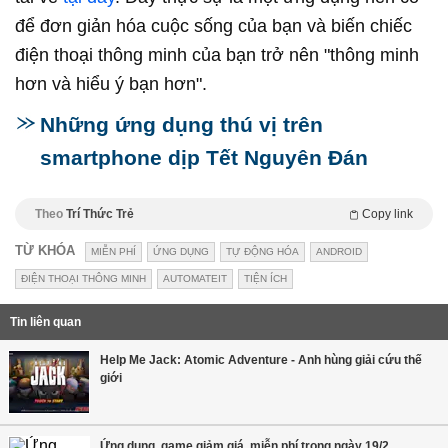
để đơn giản hóa cuộc sống của bạn và biến chiếc
điện thoại thông minh của bạn trở nên "thông minh
hơn và hiểu ý bạn hơn".
Những ứng dụng thú vị trên
smartphone dịp Tết Nguyên Đán
Theo
Trí Thức Trẻ
Copy link
TỪ KHÓA
MIỄN PHÍ
ỨNG DỤNG
TỰ ĐỘNG HÓA
ANDROID
ĐIỆN THOẠI THÔNG MINH
AUTOMATEIT
TIỆN ÍCH
Tin liên quan
Help Me Jack: Atomic Adventure - Anh hùng giải cứu thế
giới
Ứng dụng, game giảm giá, miễn phí trong ngày 19/2