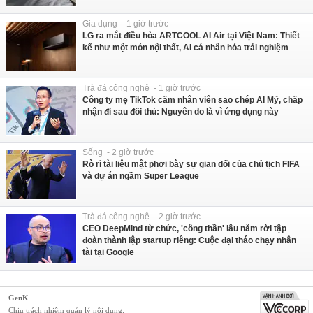
Gia dụng - 1 giờ trước
LG ra mắt điều hòa ARTCOOL AI Air tại Việt Nam: Thiết
kế như một món nội thất, AI cá nhân hóa trải nghiệm
Trà đá công nghệ - 1 giờ trước
Công ty mẹ TikTok cấm nhân viên sao chép AI Mỹ, chấp
nhận đi sau đối thủ: Nguyên do là vì ứng dụng này
Sống - 2 giờ trước
Rò rỉ tài liệu mật phơi bày sự gian dối của chủ tịch FIFA
và dự án ngầm Super League
Trà đá công nghệ - 2 giờ trước
CEO DeepMind từ chức, 'công thần' lâu năm rời tập
đoàn thành lập startup riêng: Cuộc đại tháo chạy nhân
tài tại Google
GenK
Chịu trách nhiệm quản lý nội dung: