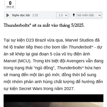
0
CHIA SẺ
Nghe đọc bài
2:32
Thunderbolts* sẽ ra mắt vào tháng 5/2025.
Tại sự kiện D23 Brazil vừa qua, Marvel Studios đã
hé lộ trailer tiếp theo cho bom tấn
Thunderbolt*
- dự
án sẽ khép lại giai đoạn 5 của vũ trụ điện ảnh
Marvel (MCU). Trong khi biệt đội Avengers vẫn đang
trong trạng thái “ngủ đông”,
Thunderbolts*
hứa hẹn
sẽ mang đến một làn gió mới, đồng thời bổ sung
một nhóm phản anh hùng chất lượng để hướng đến
sự kiện Secret Wars trong năm 2027.