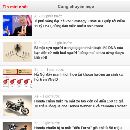
Cùng chuyên mục
Tin mới nhất
AI - 23 phút trước
Tỉ phú sáng lập 'cá voi' Strategy: ChatGPT giúp tôi kiếm
15 tỷ USD, đừng làm việc nhiều hơn robot
Khám phá - 1 giờ trước
Bí mật rợn người trong bộ gen nhân loại: 1% DNA của
bạn đến từ một loài người "bóng ma" chưa từng được
biết tới!
Sống - 1 giờ trước
Hà Nội đẩy mạnh tích hợp tài khoản hưởng an sinh xã
hội trên VNeID
Xe - 1 giờ trước
Honda chính thức ra mắt xe tay côn cổ điển 150 cc giá
30 triệu đồng đe dọa Honda Winner X và Yamaha Exciter
Xe - 2 giờ trước
Honda chuẩn bị ra mắt "tiểu Forza" giá chỉ từ 58 triệu