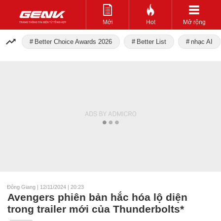
Mới
Hot
Mở rộng
Better Choice Awards 2026
Better List
nhạc AI
Đông Giang
|
12/11/2024 | 20:23
Avengers phiên bản hắc hóa lộ diện
trong trailer mới của Thunderbolts*