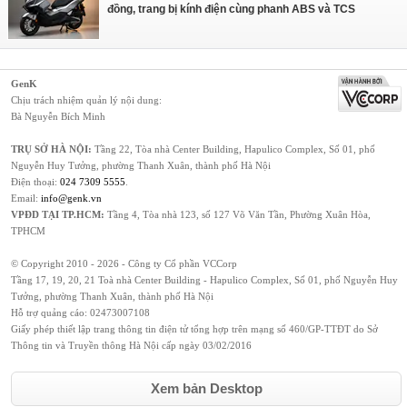
đồng, trang bị kính điện cùng phanh ABS và TCS
GenK
Chịu trách nhiệm quản lý nội dung:
Bà Nguyễn Bích Minh
TRỤ SỞ HÀ NỘI:
Tầng 22, Tòa nhà Center Building, Hapulico Complex, Số 01, phố
Nguyễn Huy Tưởng, phường Thanh Xuân, thành phố Hà Nội
Điện thoại:
024 7309 5555
.
Email:
info@genk.vn
VPĐD TẠI TP.HCM:
Tầng 4, Tòa nhà 123, số 127 Võ Văn Tần, Phường Xuân Hòa,
TPHCM
© Copyright 2010 - 2026 - Công ty Cổ phần VCCorp
Tầng 17, 19, 20, 21 Toà nhà Center Building - Hapulico Complex, Số 01, phố Nguyễn Huy
Tưởng, phường Thanh Xuân, thành phố Hà Nội
Hỗ trợ quảng cáo:
02473007108
Giấy phép thiết lập trang thông tin điện tử tổng hợp trên mạng số 460/GP-TTĐT do Sở
Thông tin và Truyền thông Hà Nội cấp ngày 03/02/2016
Xem bản Desktop