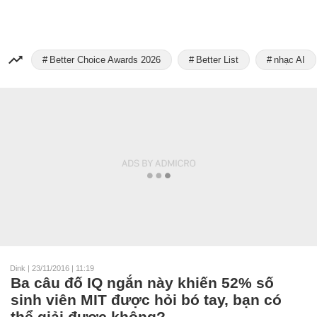
Better Choice Awards 2026
Better List
nhạc AI
Dink
|
23/11/2016 | 11:19
Ba câu đố IQ ngắn này khiến 52% số
sinh viên MIT được hỏi bó tay, bạn có
thể giải được không?