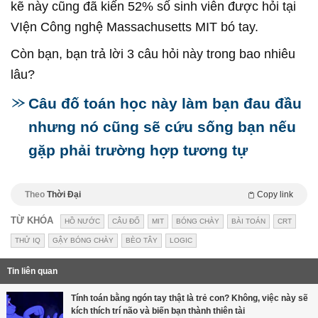
kẽ này cũng đã kiến 52% số sinh viên được hỏi tại
VIện Công nghệ Massachusetts MIT bó tay.
Còn bạn, bạn trả lời 3 câu hỏi này trong bao nhiêu
lâu?
Câu đố toán học này làm bạn đau đầu
nhưng nó cũng sẽ cứu sống bạn nếu
gặp phải trường hợp tương tự
Theo
Thời Đại
Copy link
TỪ KHÓA
HỒ NƯỚC
CÂU ĐỐ
MIT
BÓNG CHÀY
BÀI TOÁN
CRT
THỬ IQ
GẬY BÓNG CHÀY
BÈO TÂY
LOGIC
Tin liên quan
Tính toán bằng ngón tay thật là trẻ con? Không, việc này sẽ
kích thích trí não và biến bạn thành thiên tài