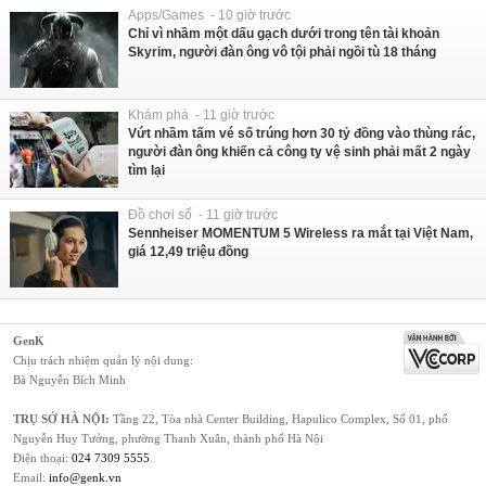
Apps/Games - 10 giờ trước
Chỉ vì nhầm một dấu gạch dưới trong tên tài khoản
Skyrim, người đàn ông vô tội phải ngồi tù 18 tháng
Khám phá - 11 giờ trước
Vứt nhầm tấm vé số trúng hơn 30 tỷ đồng vào thùng rác,
người đàn ông khiến cả công ty vệ sinh phải mất 2 ngày
tìm lại
Đồ chơi số - 11 giờ trước
Sennheiser MOMENTUM 5 Wireless ra mắt tại Việt Nam,
giá 12,49 triệu đồng
GenK
Chịu trách nhiệm quản lý nội dung:
Bà Nguyễn Bích Minh
TRỤ SỞ HÀ NỘI:
Tầng 22, Tòa nhà Center Building, Hapulico Complex, Số 01, phố
Nguyễn Huy Tưởng, phường Thanh Xuân, thành phố Hà Nội
Điện thoại:
024 7309 5555
.
Email:
info@genk.vn