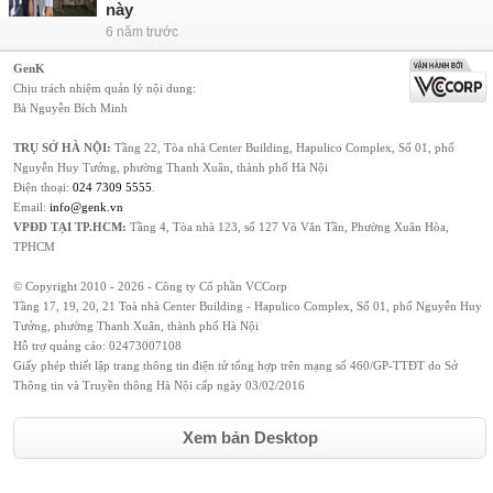
này
6 năm trước
GenK
Chịu trách nhiệm quản lý nội dung:
Bà Nguyễn Bích Minh
TRỤ SỞ HÀ NỘI:
Tầng 22, Tòa nhà Center Building, Hapulico Complex, Số 01, phố
Nguyễn Huy Tưởng, phường Thanh Xuân, thành phố Hà Nội
Điện thoại:
024 7309 5555
.
Email:
info@genk.vn
VPĐD TẠI TP.HCM:
Tầng 4, Tòa nhà 123, số 127 Võ Văn Tần, Phường Xuân Hòa,
TPHCM
© Copyright 2010 - 2026 - Công ty Cổ phần VCCorp
Tầng 17, 19, 20, 21 Toà nhà Center Building - Hapulico Complex, Số 01, phố Nguyễn Huy
Tưởng, phường Thanh Xuân, thành phố Hà Nội
Hỗ trợ quảng cáo:
02473007108
Giấy phép thiết lập trang thông tin điện tử tổng hợp trên mạng số 460/GP-TTĐT do Sở
Thông tin và Truyền thông Hà Nội cấp ngày 03/02/2016
Xem bản Desktop