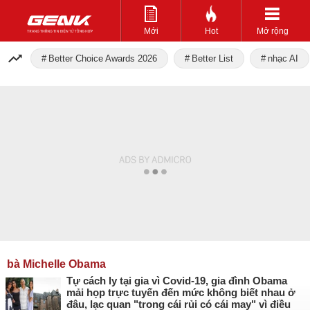
Mới
Hot
Mở rộng
Better Choice Awards 2026
Better List
nhạc AI
bà Michelle Obama
Tự cách ly tại gia vì Covid-19, gia đình Obama
mải họp trực tuyến đến mức không biết nhau ở
đâu, lạc quan "trong cái rủi có cái may" vì điều