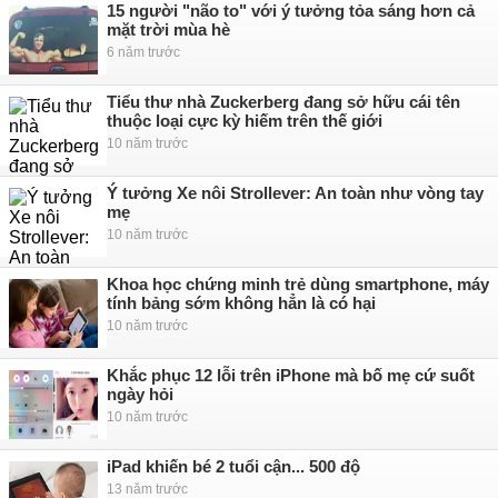
15 người "não to" với ý tưởng tỏa sáng hơn cả
mặt trời mùa hè
6 năm trước
Tiểu thư nhà Zuckerberg đang sở hữu cái tên
thuộc loại cực kỳ hiếm trên thế giới
10 năm trước
Ý tưởng Xe nôi Strollever: An toàn như vòng tay
mẹ
10 năm trước
Khoa học chứng minh trẻ dùng smartphone, máy
tính bảng sớm không hẳn là có hại
10 năm trước
Khắc phục 12 lỗi trên iPhone mà bố mẹ cứ suốt
ngày hỏi
10 năm trước
iPad khiến bé 2 tuổi cận... 500 độ
13 năm trước