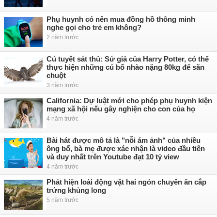
Phụ huynh có nên mua đồng hồ thông minh
nghe gọi cho trẻ em không?
2 năm trước
Cú tuyết sát thủ: Sứ giả của Harry Potter, có thể
thực hiện những cú bố nhào nặng 80kg để săn
chuột
3 năm trước
California: Dự luật mới cho phép phụ huynh kiện
mạng xã hội nếu gây nghiện cho con của họ
4 năm trước
Bài hát được mô tả là "nỗi ám ảnh" của nhiều
ông bố, bà mẹ được xác nhận là video đầu tiên
và duy nhất trên Youtube đạt 10 tỷ view
4 năm trước
Phát hiện loài động vật hai ngón chuyên ăn cắp
trứng khủng long
5 năm trước