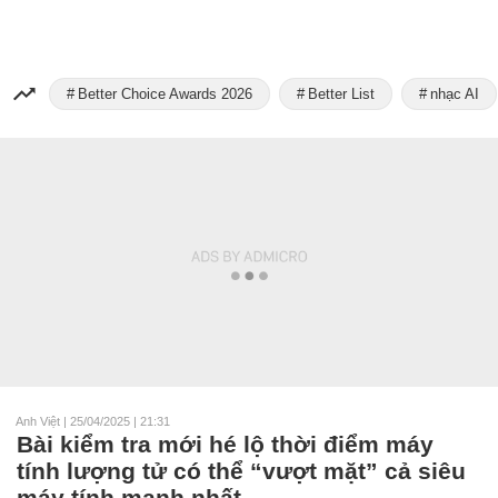
Better Choice Awards 2026
Better List
nhạc AI
Anh Việt
|
25/04/2025 | 21:31
Bài kiểm tra mới hé lộ thời điểm máy
tính lượng tử có thể “vượt mặt” cả siêu
máy tính mạnh nhất