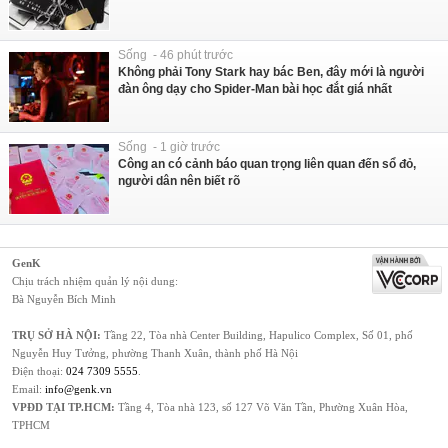
Sống - 46 phút trước
Không phải Tony Stark hay bác Ben, đây mới là người
đàn ông dạy cho Spider-Man bài học đắt giá nhất
Sống - 1 giờ trước
Công an có cảnh báo quan trọng liên quan đến sổ đỏ,
người dân nên biết rõ
GenK
Chịu trách nhiệm quản lý nội dung:
Bà Nguyễn Bích Minh
TRỤ SỞ HÀ NỘI:
Tầng 22, Tòa nhà Center Building, Hapulico Complex, Số 01, phố
Nguyễn Huy Tưởng, phường Thanh Xuân, thành phố Hà Nội
Điện thoại:
024 7309 5555
.
Email:
info@genk.vn
VPĐD TẠI TP.HCM:
Tầng 4, Tòa nhà 123, số 127 Võ Văn Tần, Phường Xuân Hòa,
TPHCM