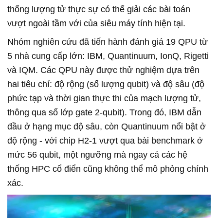
thống lượng tử thực sự có thể giải các bài toán
vượt ngoài tầm với của siêu máy tính hiện tại.
Nhóm nghiên cứu đã tiến hành đánh giá 19 QPU từ
5 nhà cung cấp lớn: IBM, Quantinuum, IonQ, Rigetti
và IQM. Các QPU này được thử nghiệm dựa trên
hai tiêu chí: độ rộng (số lượng qubit) và độ sâu (độ
phức tạp và thời gian thực thi của mạch lượng tử,
thông qua số lớp gate 2-qubit). Trong đó, IBM dẫn
đầu ở hạng mục độ sâu, còn Quantinuum nổi bật ở
độ rộng - với chip H2-1 vượt qua bài benchmark ở
mức 56 qubit, một ngưỡng mà ngay cả các hệ
thống HPC cổ điển cũng không thể mô phỏng chính
xác.