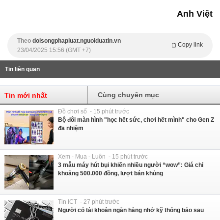
Anh Việt
Theo
doisongphapluat.nguoiduatin.vn
Copy link
23/04/2025 15:56 (GMT +7)
Tin liên quan
Cùng chuyên mục
Tin mới nhất
Đồ chơi số - 15 phút trước
Bộ đôi màn hình "học hết sức, chơi hết mình" cho Gen Z
đa nhiệm
Xem - Mua - Luôn - 15 phút trước
3 mẫu máy hút bụi khiến nhiều người “wow”: Giá chỉ
khoảng 500.000 đồng, lượt bán khủng
Tin ICT - 27 phút trước
Người có tài khoản ngân hàng nhớ kỹ thông báo sau