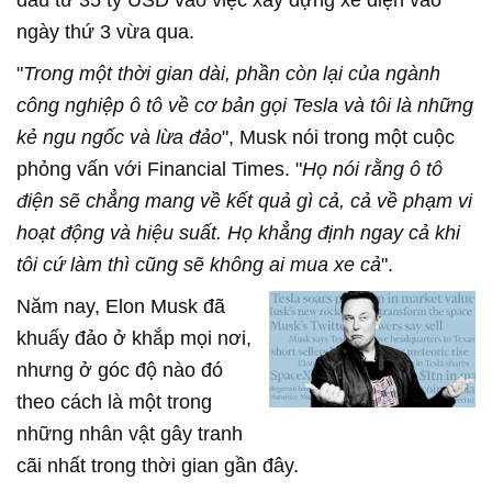
đầu tư 35 tỷ USD vào việc xây dựng xe điện vào
ngày thứ 3 vừa qua.
"
Trong một thời gian dài, phần còn lại của ngành
công nghiệp ô tô về cơ bản gọi Tesla và tôi là những
kẻ ngu ngốc và lừa đảo
", Musk nói trong một cuộc
phỏng vấn với Financial Times. "
Họ nói rằng ô tô
điện sẽ chẳng mang về kết quả gì cả, cả về phạm vi
hoạt động và hiệu suất. Họ khẳng định ngay cả khi
tôi cứ làm thì cũng sẽ không ai mua xe cả
".
Năm nay, Elon Musk đã
khuấy đảo ở khắp mọi nơi,
nhưng ở góc độ nào đó
theo cách là một trong
những nhân vật gây tranh
cãi nhất trong thời gian gần đây.