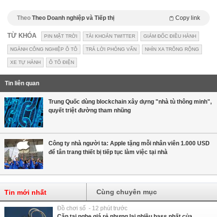
Theo
Theo Doanh nghiệp và Tiếp thị
Copy link
TỪ KHÓA
PIN MẶT TRỜI
TÀI KHOẢN TWITTER
GIÁM ĐỐC ĐIỀU HÀNH
NGÀNH CÔNG NGHIỆP Ô TÔ
TRẢ LỜI PHỎNG VẤN
NHÌN XA TRÔNG RỘNG
XE TỰ HÀNH
Ô TÔ ĐIỆN
Tin liên quan
Trung Quốc dùng blockchain xây dựng "nhà tù thông minh",
quyết triệt đường tham nhũng
Công ty nhà người ta: Apple tặng mỗi nhân viên 1.000 USD
để tân trang thiết bị tiếp tục làm việc tại nhà
Cùng chuyên mục
Tin mới nhất
Đồ chơi số - 12 phút trước
Cặp tai nghe giá rẻ nhưng lại nhiều bass nhất của