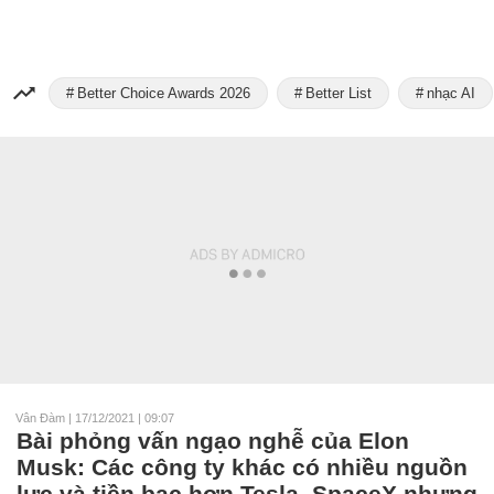
Better Choice Awards 2026
Better List
nhạc AI
Vân Đàm
|
17/12/2021 | 09:07
Bài phỏng vấn ngạo nghễ của Elon
Musk: Các công ty khác có nhiều nguồn
lực và tiền bạc hơn Tesla, SpaceX nhưng