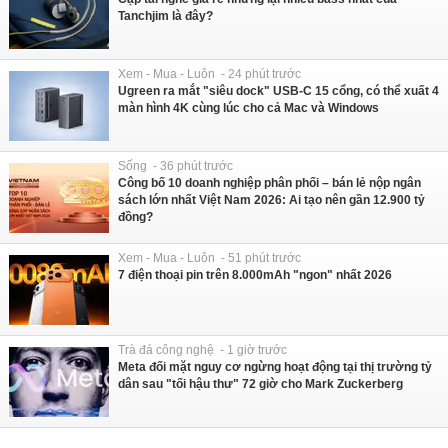
Tanchjim là đây?
Xem - Mua - Luôn - 24 phút trước
Ugreen ra mắt "siêu dock" USB-C 15 cổng, có thể xuất 4
màn hình 4K cùng lúc cho cả Mac và Windows
Sống - 36 phút trước
Công bố 10 doanh nghiệp phân phối – bán lẻ nộp ngân
sách lớn nhất Việt Nam 2026: Ai tạo nên gần 12.900 tỷ
đồng?
Xem - Mua - Luôn - 51 phút trước
7 điện thoại pin trên 8.000mAh "ngon" nhất 2026
Trà đá công nghệ - 1 giờ trước
Meta đối mặt nguy cơ ngừng hoạt động tại thị trường tỷ
dân sau "tối hậu thư" 72 giờ cho Mark Zuckerberg