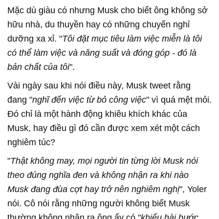
Mặc dù giàu có nhưng Musk cho biết ông không sở
hữu nhà, du thuyền hay có những chuyến nghỉ
dưỡng xa xỉ. "
Tôi đặt mục tiêu làm việc miễn là tôi
có thể làm việc và năng suất và đóng góp - đó là
bản chất của tôi
".
Vài ngày sau khi nói điều này, Musk tweet rằng
đang "
nghĩ đến việc từ bỏ công việc
" vì quá mệt mỏi.
Đó chỉ là một hành động khiêu khích khác của
Musk, hay điều gì đó cần được xem xét một cách
nghiêm túc?
"
Thật không may, mọi người tin từng lời Musk nói
theo đúng nghĩa đen và không nhận ra khi nào
Musk đang đùa cợt hay trở nên nghiêm nghị
", Yoler
nói. Cô nói rằng những người không biết Musk
thường không nhận ra ông ấy có "
khiếu hài hước