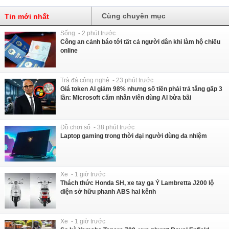
Cùng chuyên mục
Tin mới nhất
Sống - 2 phút trước
Công an cảnh báo tới tất cả người dân khi làm hộ chiếu
online
Trà đá công nghệ - 23 phút trước
Giá token AI giảm 98% nhưng số tiền phải trả tăng gấp 3
lần: Microsoft cấm nhân viên dùng AI bừa bãi
Đồ chơi số - 38 phút trước
Laptop gaming trong thời đại người dùng đa nhiệm
Xe - 1 giờ trước
Thách thức Honda SH, xe tay ga Ý Lambretta J200 lộ
diện sở hữu phanh ABS hai kênh
Xe - 1 giờ trước