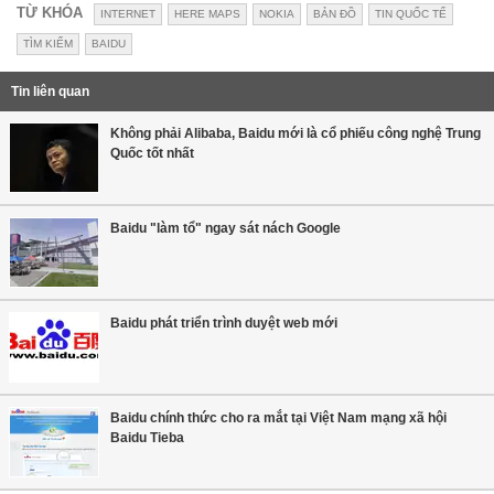
TỪ KHÓA
INTERNET
HERE MAPS
NOKIA
BẢN ĐỒ
TIN QUỐC TẾ
TÌM KIẾM
BAIDU
Tin liên quan
Không phải Alibaba, Baidu mới là cổ phiếu công nghệ Trung
Quốc tốt nhất
Baidu "làm tổ" ngay sát nách Google
Baidu phát triển trình duyệt web mới
Baidu chính thức cho ra mắt tại Việt Nam mạng xã hội
Baidu Tieba