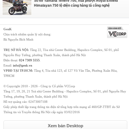
So kè Yamaha Tenere 700, vua phượt Royal Enfield
Himalayan 750 lộ diện cùng hàng tá công nghệ
GenK
Chịu trách nhiệm quản lý nội dung:
Bà Nguyễn Bích Minh
TRỤ SỞ HÀ NỘI:
Tầng 22, Tòa nhà Center Building, Hapulico Complex, Số 01, phố
Nguyễn Huy Tưởng, phường Thanh Xuân, thành phố Hà Nội
Điện thoại:
024 7309 5555
.
Email:
info@genk.vn
VPĐD TẠI TP.HCM:
Tầng 4, Tòa nhà 123, số 127 Võ Văn Tần, Phường Xuân Hòa,
TPHCM
© Copyright 2010 - 2026 - Công ty Cổ phần VCCorp
Tầng 17, 19, 20, 21 Toà nhà Center Building - Hapulico Complex, Số 01, phố Nguyễn Huy
Tưởng, phường Thanh Xuân, thành phố Hà Nội
Hỗ trợ quảng cáo:
02473007108
Giấy phép thiết lập trang thông tin điện tử tổng hợp trên mạng số 460/GP-TTĐT do Sở
Thông tin và Truyền thông Hà Nội cấp ngày 03/02/2016
Xem bản Desktop