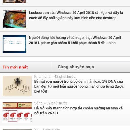
Lockscreen của Windows 10 April 2018 rất đẹp, và đây là
cách để lấy những ảnh này làm hình nền cho desktop
Người dùng hốt hoảng vì bản cập nhật Windows 10 April
2018 Update gán nhầm ổ khôi phục thành ổ đĩa chính
Cùng chuyên mục
Tin mới nhất
Khám phá - 42 phút trước
Bí mật rợn người trong bộ gen nhân loại: 1% DNA của
bạn đến từ một loài người "bóng ma" chưa từng được
biết tới!
Sống - 59 phút trước
Hà Nội đẩy mạnh tích hợp tài khoản hưởng an sinh xã
hội trên VNeID