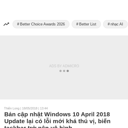
Better Choice Awards 2026
Better List
nhạc AI
Thiên Long
|
18/05/2018 | 13:44
Bản cập nhật Windows 10 April 2018
Update lại có lỗi mới khá thú vị, biến
taskbar trở nên vô hình