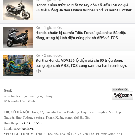
Xe - 1 giờ trước
Honda chính thức ra mắt xe tay côn cổ điển 150 cc giá
30 triệu đồng đe dọa Honda Winner X và Yamaha Exciter
Xe - 1 giờ trước
Honda chuẩn bị ra mắt "tiểu Forza" giá chỉ từ 58 triệu
đồng, trang bị kính điện cùng phanh ABS và TCS
Xe - 2 giờ trước
Đối thủ Honda ADV160 lộ diện giá chỉ 60 triệu đồng,
trang bị phanh ABS, TCS cùng camera hành trình cực
xịn
GenK
Chịu trách nhiệm quản lý nội dung:
Bà Nguyễn Bích Minh
TRỤ SỞ HÀ NỘI:
Tầng 22, Tòa nhà Center Building, Hapulico Complex, Số 01, phố
Nguyễn Huy Tưởng, phường Thanh Xuân, thành phố Hà Nội
Điện thoại:
024 7309 5555
.
Email:
info@genk.vn
VPĐD TẠI TP.HCM:
Tầng 4, Tòa nhà 123, số 127 Võ Văn Tần, Phường Xuân Hòa,