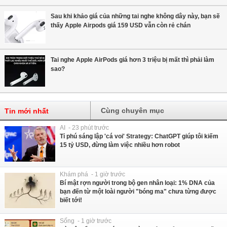
Sau khi khảo giá của những tai nghe không dây này, bạn sẽ
thấy Apple Airpods giá 159 USD vẫn còn rẻ chán
Tai nghe Apple AirPods giá hơn 3 triệu bị mất thì phải làm
sao?
Cùng chuyên mục
Tin mới nhất
AI - 23 phút trước
Tỉ phú sáng lập 'cá voi' Strategy: ChatGPT giúp tôi kiếm
15 tỷ USD, đừng làm việc nhiều hơn robot
Khám phá - 1 giờ trước
Bí mật rợn người trong bộ gen nhân loại: 1% DNA của
bạn đến từ một loài người "bóng ma" chưa từng được
biết tới!
Sống - 1 giờ trước