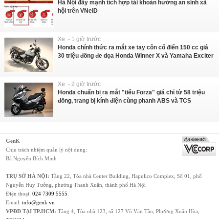
Hà Nội đẩy mạnh tích hợp tài khoản hưởng an sinh xã
hội trên VNeID
Xe - 1 giờ trước
Honda chính thức ra mắt xe tay côn cổ điển 150 cc giá
30 triệu đồng đe dọa Honda Winner X và Yamaha Exciter
Xe - 2 giờ trước
Honda chuẩn bị ra mắt "tiểu Forza" giá chỉ từ 58 triệu
đồng, trang bị kính điện cùng phanh ABS và TCS
GenK
Chịu trách nhiệm quản lý nội dung:
Bà Nguyễn Bích Minh
TRỤ SỞ HÀ NỘI:
Tầng 22, Tòa nhà Center Building, Hapulico Complex, Số 01, phố
Nguyễn Huy Tưởng, phường Thanh Xuân, thành phố Hà Nội
Điện thoại:
024 7309 5555
.
Email:
info@genk.vn
VPĐD TẠI TP.HCM:
Tầng 4, Tòa nhà 123, số 127 Võ Văn Tần, Phường Xuân Hòa,