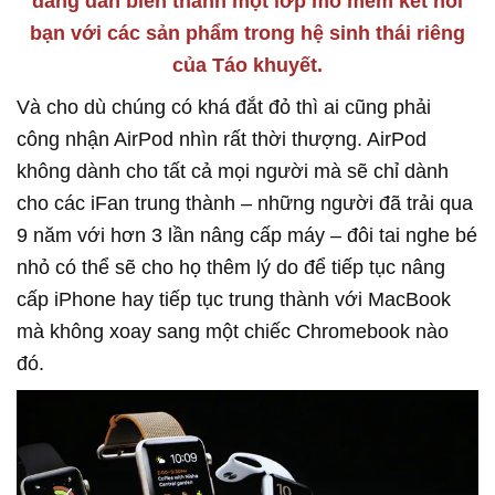
đang dần biến thành một lớp mô mềm kết nối
bạn với các sản phẩm trong hệ sinh thái riêng
của Táo khuyết.
Và cho dù chúng có khá đắt đỏ thì ai cũng phải
công nhận AirPod nhìn rất thời thượng. AirPod
không dành cho tất cả mọi người mà sẽ chỉ dành
cho các iFan trung thành – những người đã trải qua
9 năm với hơn 3 lần nâng cấp máy – đôi tai nghe bé
nhỏ có thể sẽ cho họ thêm lý do để tiếp tục nâng
cấp iPhone hay tiếp tục trung thành với MacBook
mà không xoay sang một chiếc Chromebook nào
đó.