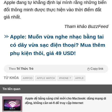
Apple đang tự khẳng định lại mình rằng những biến
đổi thông minh được thực hiện vào thời điểm đắt
giá nhất.
Tham khảo BuzzFeed
Apple: Muốn vừa nghe nhạc bằng tai
có dây vừa sạc điện thoại? Mua thêm
phụ kiện thôi, giá 49 USD!
Theo
Trí Thức Trẻ
Copy link
TỪ KHÓA
AIRPOD
APPLE WATCH
IPHONE 7
APPLE
Tin liên quan
Apple đệ bằng sáng chế mới cho Macbook: dùng mạng di
động, không cần wi-fi để truy cập Internet