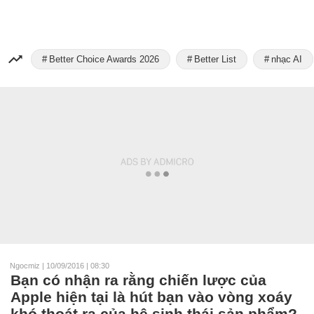
Better Choice Awards 2026
Better List
nhạc AI
Ngocmiz
|
10/09/2016 | 08:30
Bạn có nhận ra rằng chiến lược của
Apple hiện tại là hút bạn vào vòng xoáy
khó thoát ra của hệ sinh thái sản phẩm?