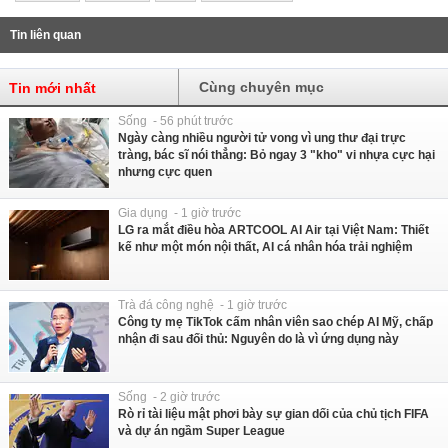
Tin liên quan
Cùng chuyên mục
Tin mới nhất
Sống - 56 phút trước
Ngày càng nhiều người tử vong vì ung thư đại trực
tràng, bác sĩ nói thẳng: Bỏ ngay 3 "kho" vi nhựa cực hại
nhưng cực quen
Gia dụng - 1 giờ trước
LG ra mắt điều hòa ARTCOOL AI Air tại Việt Nam: Thiết
kế như một món nội thất, AI cá nhân hóa trải nghiệm
Trà đá công nghệ - 1 giờ trước
Công ty mẹ TikTok cấm nhân viên sao chép AI Mỹ, chấp
nhận đi sau đối thủ: Nguyên do là vì ứng dụng này
Sống - 2 giờ trước
Rò rỉ tài liệu mật phơi bày sự gian dối của chủ tịch FIFA
và dự án ngầm Super League