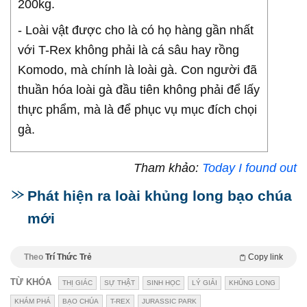
200kg.
- Loài vật được cho là có họ hàng gần nhất
với T-Rex không phải là cá sâu hay rồng
Komodo, mà chính là loài gà. Con người đã
thuần hóa loài gà đầu tiên không phải để lấy
thực phẩm, mà là để phục vụ mục đích chọi
gà.
Tham khảo:
Today I found out
Phát hiện ra loài khủng long bạo chúa
mới
Theo
Trí Thức Trẻ
Copy link
TỪ KHÓA
THỊ GIÁC
SỰ THẬT
SINH HỌC
LÝ GIẢI
KHỦNG LONG
KHÁM PHÁ
BẠO CHÚA
T-REX
JURASSIC PARK