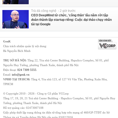
Trà đá công nghệ - 2 giờ trước
CEO DeepMind từ chức, 'công thần' lâu năm rời tập
đoàn thành lập startup riêng: Cuộc đại tháo chạy nhân
tài tại Google
GenK
Chịu trách nhiệm quản lý nội dung:
Bà Nguyễn Bích Minh
TRỤ SỞ HÀ NỘI:
Tầng 22, Tòa nhà Center Building, Hapulico Complex, Số 01, phố
Nguyễn Huy Tưởng, phường Thanh Xuân, thành phố Hà Nội
Điện thoại:
024 7309 5555
.
Email:
info@genk.vn
VPĐD TẠI TP.HCM:
Tầng 4, Tòa nhà 123, số 127 Võ Văn Tần, Phường Xuân Hòa,
TPHCM
© Copyright 2010 - 2026 - Công ty Cổ phần VCCorp
Tầng 17, 19, 20, 21 Toà nhà Center Building - Hapulico Complex, Số 01, phố Nguyễn Huy
Tưởng, phường Thanh Xuân, thành phố Hà Nội
Hỗ trợ quảng cáo:
02473007108
Giấy phép thiết lập trang thông tin điện tử tổng hợp trên mạng số 460/GP-TTĐT do Sở
Thông tin và Truyền thông Hà Nội cấp ngày 03/02/2016