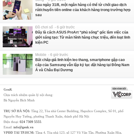
Sau ngày 31/8, một ngân hàng có thể từ chối giao dịch
rút/chuyển tiền online của khách hàng trong trường hợp
sau
Đồ chơi số - 6 giờ trước
Đây là cách ASUS ProArt “phủ sóng” góc làm việc của
giới sáng tạo: Từ màn hình hàng chục triệu, đến loạt linh
kiện PC
Mobile - 6 giờ trước
Bất chấp giá linh kiện leo thang, smartphone gập cao
cấp của Samsung vẫn lập kỷ lục đặt hàng tại Đông Nam
Á và Châu Đại Dương
GenK
Chịu trách nhiệm quản lý nội dung:
Bà Nguyễn Bích Minh
TRỤ SỞ HÀ NỘI:
Tầng 22, Tòa nhà Center Building, Hapulico Complex, Số 01, phố
Nguyễn Huy Tưởng, phường Thanh Xuân, thành phố Hà Nội
Điện thoại:
024 7309 5555
.
Email:
info@genk.vn
VPĐD TẠI TP.HCM:
Tầng 4, Tòa nhà 123, số 127 Võ Văn Tần, Phường Xuân Hòa,