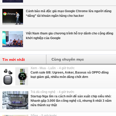
Cảnh báo mã độc giả mạo Google Chrome lừa người dùng
“dâng” tài khoản ngân hàng cho hacker
Việt Nam tham gia chương trình hỗ trợ dành cho cộng đồng
khởi nghiệp của Google
Cùng chuyên mục
Tin mới nhất
Xem - Mua - Luôn - 4 giờ trước
Canh sale 8/8: Ugreen, Anker, Baseus và OPPO đồng
loạt giảm giá, nhiều món đáng chốt đơn
Trà đá công nghệ - 4 giờ trước
Startup Nga tìm ra cách mới để sản xuất chip siêu nhỏ:
Nhanh gấp 3.000 lần công nghệ cũ, nhưng ít nhất 3 năm
nữa thành sự thật
Sống - 5 giờ trước