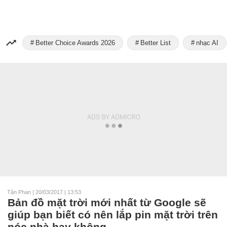
Better Choice Awards 2026
Better List
nhạc AI
Tân Phan
|
20/03/2017 | 13:53
Bản đồ mặt trời mới nhất từ Google sẽ
giúp bạn biết có nên lắp pin mặt trời trên
nóc nhà hay không