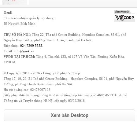
GenK
Chịu trách nhiệm quản lý nội dung:
Bà Nguyễn Bích Minh
TRỤ SỞ HÀ NỘI:
Tầng 22, Tòa nhà Center Building, Hapulico Complex, Số 01, phố
Nguyễn Huy Tưởng, phường Thanh Xuân, thành phố Hà Nội
Điện thoại:
024 7309 5555
.
Email:
info@genk.vn
VPĐD TẠI TP.HCM:
Tầng 4, Tòa nhà 123, số 127 Võ Văn Tần, Phường Xuân Hòa,
TPHCM
© Copyright 2010 - 2026 - Công ty Cổ phần VCCorp
Tầng 17, 19, 20, 21 Toà nhà Center Building - Hapulico Complex, Số 01, phố Nguyễn Huy
Tưởng, phường Thanh Xuân, thành phố Hà Nội
Hỗ trợ quảng cáo:
02473007108
Giấy phép thiết lập trang thông tin điện tử tổng hợp trên mạng số 460/GP-TTĐT do Sở
Thông tin và Truyền thông Hà Nội cấp ngày 03/02/2016
Xem bản Desktop