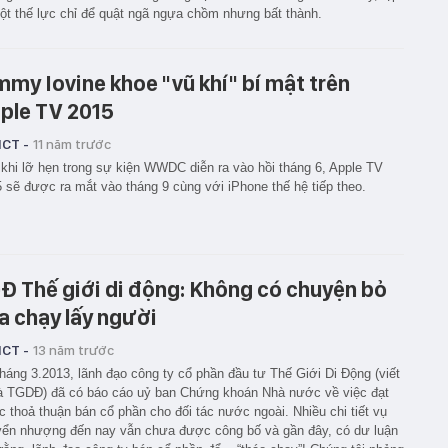
ột thế lực chỉ để quật ngã ngựa chồm nhưng bất thành.
mmy Iovine khoe "vũ khí" bí mật trên
ple TV 2015
ICT -
11 năm trước
khi lỡ hẹn trong sự kiện WWDC diễn ra vào hồi tháng 6, Apple TV
 sẽ được ra mắt vào tháng 9 cùng với iPhone thế hệ tiếp theo.
Đ Thế giới di động: Không có chuyện bỏ
a chạy lấy người
ICT -
13 năm trước
háng 3.2013, lãnh đạo công ty cổ phần đầu tư Thế Giới Di Động (viết
là TGDĐ) đã có báo cáo uỷ ban Chứng khoán Nhà nước về việc đạt
 thoả thuận bán cổ phần cho đối tác nước ngoài. Nhiều chi tiết vụ
ển nhượng đến nay vẫn chưa được công bố và gần đây, có dư luận