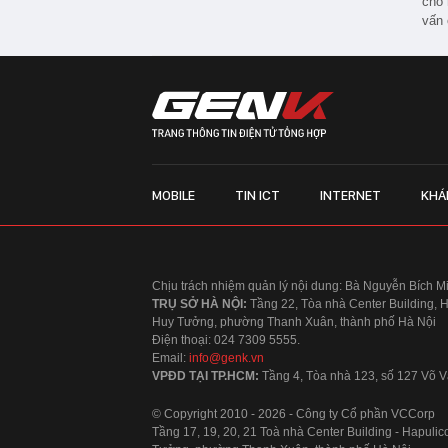
cho 
vấn 
MOBILE
TIN ICT
INTERNET
KHÁ
Chịu trách nhiệm quản lý nội dung: Bà Nguyễn Bích M
TRỤ SỞ HÀ NỘI:
Tầng 22, Tòa nhà Center Building, 
Huy Tưởng, phường Thanh Xuân, thành phố Hà Nội
Điện thoại: 024 7309 5555.
Email:
info@genk.vn
VPĐD TẠI TP.HCM:
Tầng 4, Tòa nhà 123, số 127 Võ
© Copyright 2010 - 2026 - Công ty Cổ phần VCCorp
Tầng 17, 19, 20, 21 Toà nhà Center Building - Hapul