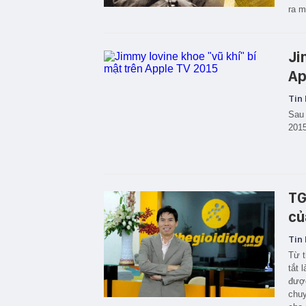
ra m
Ji
Ap
Tin 
Sau 
2015
TG
củ
Tin 
Từ t
tắt 
được
chuy