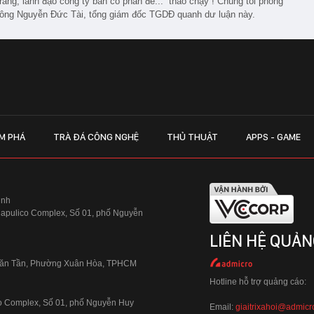
rằng, lãnh đạo công ty bán cổ phần để... “tháo chạy”! Chúng tôi phỏng
ông Nguyễn Đức Tài, tổng giám đốc TGDĐ quanh dư luận này.
M PHÁ
TRÀ ĐÁ CÔNG NGHỆ
THỦ THUẬT
APPS - GAME
inh
Hapulico Complex, Số 01, phố Nguyễn
LIÊN HỆ QUẢN
 Văn Tần, Phường Xuân Hòa, TPHCM
Hotline hỗ trợ quảng cáo:
ico Complex, Số 01, phố Nguyễn Huy
Email:
giaitrixahoi@admicr