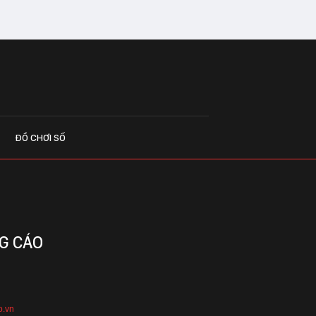
ĐỒ CHƠI SỐ
G CÁO
o.vn