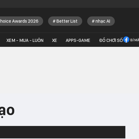
Choice Awards 2026
Better List
nhạc AI
XEM - MUA - LUÔN
XE
APPS-GAME
ĐỒ CHƠI SỐ
BÍ M
ạo