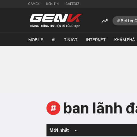
GAMEK
KENH14
CAFEBIZ
Better 
MOBILE
AI
TIN ICT
INTERNET
KHÁM PHÁ
ban lãnh đ
#
Mới nhất