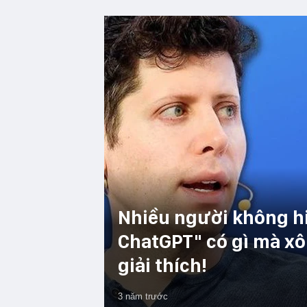
Nhiều người không hi
ChatGPT" có gì mà xôn
giải thích!
3 năm trước