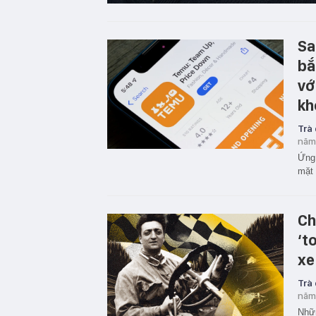
Sa
bắ
vớ
kh
Trà
năm
Ứng 
mặt 
Ch
‘t
xe
Trà
năm
Nhữn