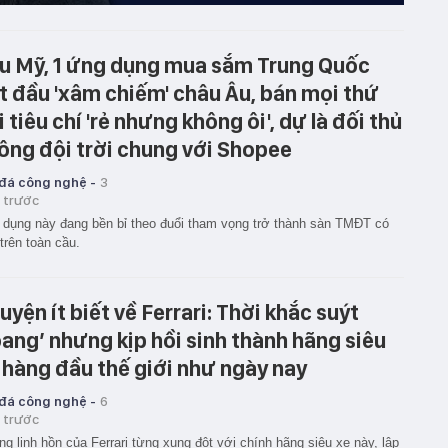
u Mỹ, 1 ứng dụng mua sắm Trung Quốc
t đầu 'xâm chiếm' châu Âu, bán mọi thứ
i tiêu chí 'rẻ nhưng không ôi', dự là đối thủ
ông đội trời chung với Shopee
 đá công nghệ -
3
 trước
dụng này đang bền bỉ theo đuổi tham vọng trở thành sàn TMĐT có
trên toàn cầu.
uyện ít biết về Ferrari: Thời khắc suýt
oang’ nhưng kịp hồi sinh thành hãng siêu
 hàng đầu thế giới như ngày nay
 đá công nghệ -
6
 trước
g linh hồn của Ferrari từng xung đột với chính hãng siêu xe này, lập