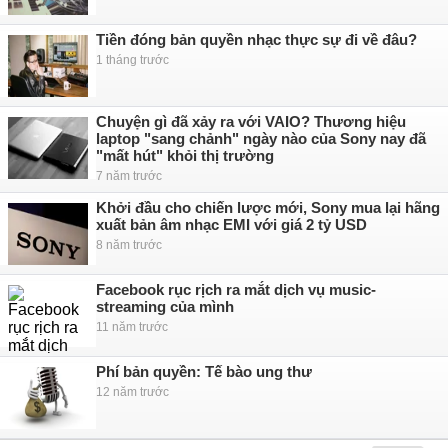
Tiền đóng bản quyền nhạc thực sự đi về đâu?
1 tháng trước
Chuyện gì đã xảy ra với VAIO? Thương hiệu
laptop "sang chảnh" ngày nào của Sony nay đã
"mất hút" khỏi thị trường
7 năm trước
Khởi đầu cho chiến lược mới, Sony mua lại hãng
xuất bản âm nhạc EMI với giá 2 tỷ USD
8 năm trước
Facebook rục rịch ra mắt dịch vụ music-
streaming của mình
11 năm trước
Phí bản quyền: Tế bào ung thư
12 năm trước